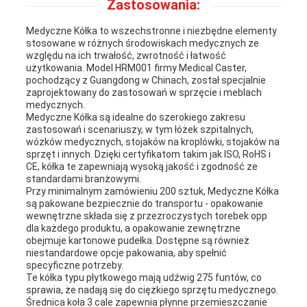
Zastosowania:
Medyczne Kółka to wszechstronne i niezbędne elementy
stosowane w różnych środowiskach medycznych ze
względu na ich trwałość, zwrotność i łatwość
użytkowania. Model HRM001 firmy Medical Caster,
pochodzący z Guangdong w Chinach, został specjalnie
zaprojektowany do zastosowań w sprzęcie i meblach
medycznych.
Medyczne Kółka są idealne do szerokiego zakresu
zastosowań i scenariuszy, w tym łóżek szpitalnych,
wózków medycznych, stojaków na kroplówki, stojaków na
sprzęt i innych. Dzięki certyfikatom takim jak ISO, RoHS i
CE, kółka te zapewniają wysoką jakość i zgodność ze
standardami branżowymi.
Przy minimalnym zamówieniu 200 sztuk, Medyczne Kółka
są pakowane bezpiecznie do transportu - opakowanie
wewnętrzne składa się z przezroczystych torebek opp
dla każdego produktu, a opakowanie zewnętrzne
obejmuje kartonowe pudełka. Dostępne są również
niestandardowe opcje pakowania, aby spełnić
specyficzne potrzeby.
Te kółka typu płytkowego mają udźwig 275 funtów, co
sprawia, że nadają się do ciężkiego sprzętu medycznego.
Średnica koła 3 cale zapewnia płynne przemieszczanie