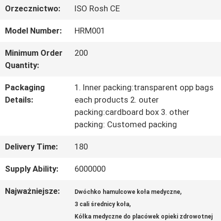
Orzecznictwo:
ISO Rosh CE
PO
Model Number:
HRM001
FABRYCE
Minimum Order
200
Quantity:
KONTROLA
Packaging
1. Inner packing:transparent opp bags
JAKOŚCI
Details:
each products 2. outer
packing:cardboard box 3. other
packing: Customed packing
SKONTAKTUJ
Delivery Time:
180
SIĘ
Supply Ability:
6000000
Z
Najważniejsze:
,
Dwóchko hamulcowe koła medyczne
NAMI
,
3 cali średnicy koła
Kółka medyczne do placówek opieki zdrowotnej