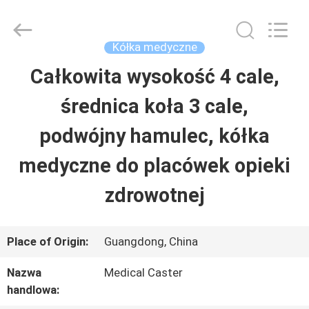
2026
Guangzhou
Ylcaster
Metal
Kółka medyczne
Co.,
Ltd..
Całkowita wysokość 4 cale,
DOM
All
Rights
Reserved.
średnica koła 3 cale,
PRODUKTY
podwójny hamulec, kółka
medyczne do placówek opieki
FILMY
zdrowotnej
O
Place of Origin:
Guangdong, China
NAS
Nazwa
Medical Caster
handlowa:
WYCIECZKA