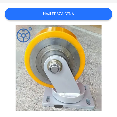
POPROSIĆ
NAJLEPSZA CENA
O
WYCENĘ
SITEMAP
PRIVACY
POLICY