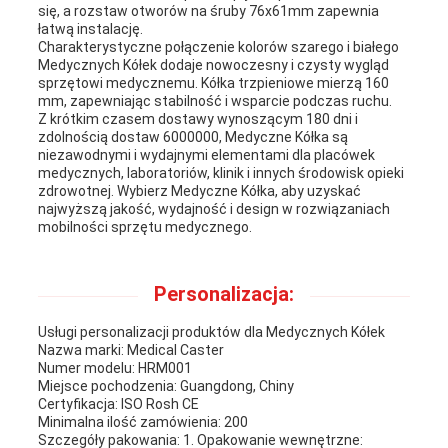
się, a rozstaw otworów na śruby 76x61mm zapewnia
łatwą instalację.
Charakterystyczne połączenie kolorów szarego i białego
Medycznych Kółek dodaje nowoczesny i czysty wygląd
sprzętowi medycznemu. Kółka trzpieniowe mierzą 160
mm, zapewniając stabilność i wsparcie podczas ruchu.
Z krótkim czasem dostawy wynoszącym 180 dni i
zdolnością dostaw 6000000, Medyczne Kółka są
niezawodnymi i wydajnymi elementami dla placówek
medycznych, laboratoriów, klinik i innych środowisk opieki
zdrowotnej. Wybierz Medyczne Kółka, aby uzyskać
najwyższą jakość, wydajność i design w rozwiązaniach
mobilności sprzętu medycznego.
Personalizacja:
Usługi personalizacji produktów dla Medycznych Kółek
Nazwa marki: Medical Caster
Numer modelu: HRM001
Miejsce pochodzenia: Guangdong, Chiny
Certyfikacja: ISO Rosh CE
Minimalna ilość zamówienia: 200
Szczegóły pakowania: 1. Opakowanie wewnętrzne: