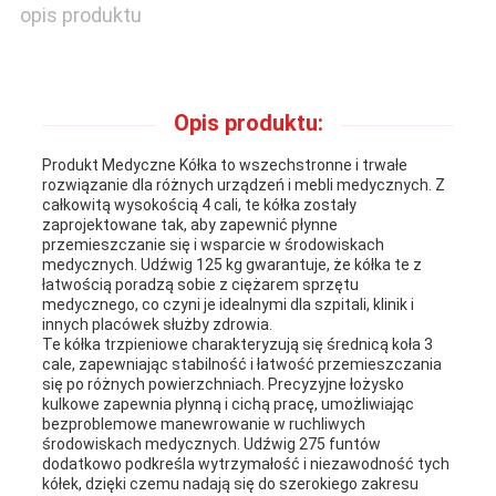
opis produktu
Opis produktu:
Produkt Medyczne Kółka to wszechstronne i trwałe
rozwiązanie dla różnych urządzeń i mebli medycznych. Z
całkowitą wysokością 4 cali, te kółka zostały
zaprojektowane tak, aby zapewnić płynne
przemieszczanie się i wsparcie w środowiskach
medycznych. Udźwig 125 kg gwarantuje, że kółka te z
łatwością poradzą sobie z ciężarem sprzętu
medycznego, co czyni je idealnymi dla szpitali, klinik i
innych placówek służby zdrowia.
Te kółka trzpieniowe charakteryzują się średnicą koła 3
cale, zapewniając stabilność i łatwość przemieszczania
się po różnych powierzchniach. Precyzyjne łożysko
kulkowe zapewnia płynną i cichą pracę, umożliwiając
bezproblemowe manewrowanie w ruchliwych
środowiskach medycznych. Udźwig 275 funtów
dodatkowo podkreśla wytrzymałość i niezawodność tych
kółek, dzięki czemu nadają się do szerokiego zakresu