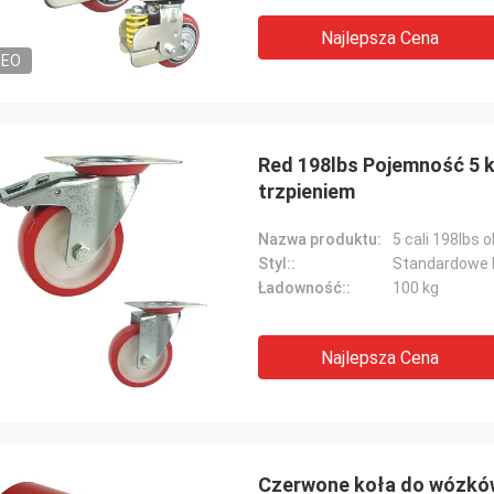
Najlepsza Cena
DEO
Red 198lbs Pojemność 5 
trzpieniem
Nazwa produktu:
Styl::
Standardowe 
Ładowność::
100 kg
Najlepsza Cena
Czerwone koła do wózków