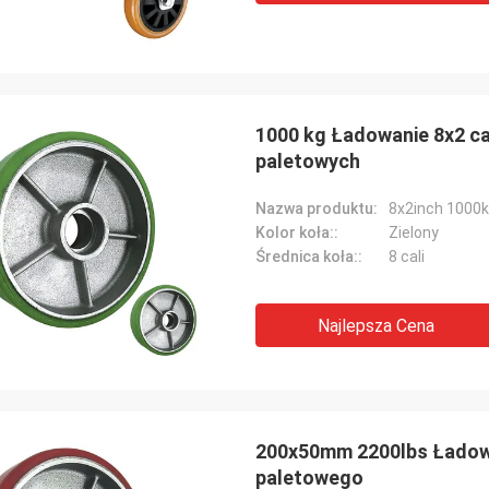
1000 kg Ładowanie 8x2 c
paletowych
Nazwa produktu:
Kolor koła::
Zielony
Średnica koła::
8 cali
Najlepsza Cena
200x50mm 2200lbs Ładowa
paletowego