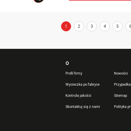
1
2
3
4
5
O
Profil firmy
Nowości
Wycieczka po fabryce
Przypadka
Kontrola jakości
Sitemap
Skontaktuj się z nami
Polityka p