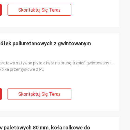
Skontaktuj Się Teraz
kółek poliuretanowych z gwintowanym
5 cali 198lbs obrotowa sztywna płyta otwór na śrubę trzpień gwintowany trzpień rdzeń pp pu standardo
kółka przemysłowe z PU
Skontaktuj Się Teraz
 paletowych 80 mm, koła rolkowe do