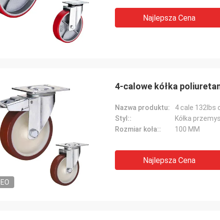
Najlepsza Cena
4-calowe kółka poliuret
Nazwa produktu:
Styl::
Kółka przemys
Rozmiar koła::
100 MM
Najlepsza Cena
DEO