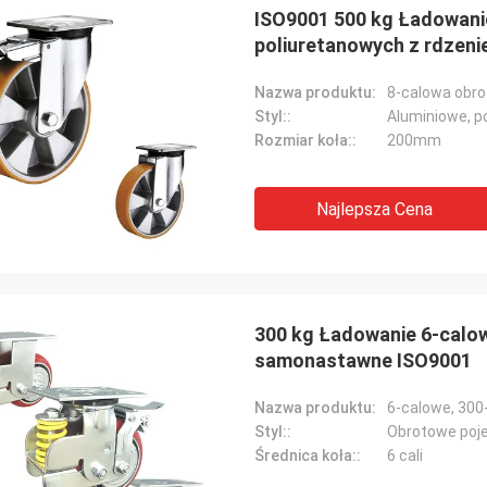
ISO9001 500 kg Ładowani
poliuretanowych z rdzen
Nazwa produktu:
Styl::
Rozmiar koła::
200mm
Najlepsza Cena
300 kg Ładowanie 6-calo
samonastawne ISO9001
Nazwa produktu:
Styl::
Obrotowe poj
Średnica koła::
6 cali