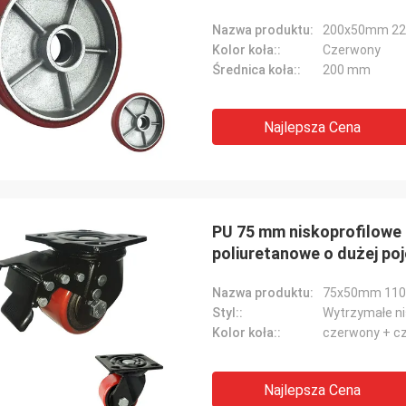
Nazwa produktu:
Kolor koła::
Czerwony
Średnica koła::
200 mm
Najlepsza Cena
PU 75 mm niskoprofilowe 
poliuretanowe o dużej po
Nazwa produktu:
Styl::
Wytrzymałe n
Kolor koła::
czerwony + c
Najlepsza Cena