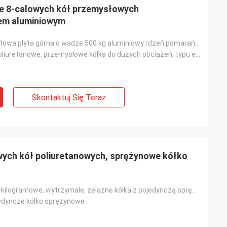
e 8-calowych kół przemysłowych
iem aluminiowym
8-calowa obrotowa płyta górna o wadze 500 kg aluminiowy rdzeń pomarańczowy poliuretanowy wytrzymały
Aluminiowe, poliuretanowe, przemysłowe kółka do dużych obciążeń, typu europejskiego
Skontaktuj Się Teraz
wych kół poliuretanowych, sprężynowe kółko
6-calowe, 300-kilogramowe, wytrzymałe, żelazne kółka z pojedynczą sprężyną do garaży
edyncze kółko sprężynowe