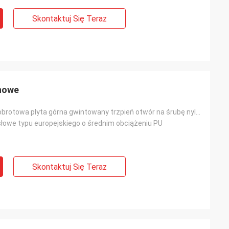
Skontaktuj Się Teraz
anowe
4 cale 132lbs obrotowa płyta górna gwintowany trzpień otwór na śrubę nylonowy rdzeń pu średniej klas
łowe typu europejskiego o średnim obciążeniu PU
Skontaktuj Się Teraz