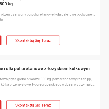
800 kg
80mm żeliwny rdzeń czerwony pu poliuretanowe koła paletowe podwójne łożysko kulkowe 6204
ło
Skontaktuj Się Teraz
ie rolki poliuretanowe z łożyskiem kulkowym
5-calowa obrotowa płyta górna o wadze 330 kg, pomarańczowy rdzeń pp, poliuretan, wytrzymałe kółka pr
Poliuretanowe kółka przemysłowe typu europejskiego o dużej wytrzymałości
Skontaktuj Się Teraz