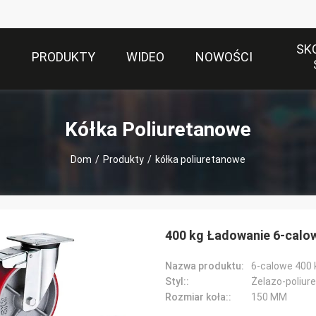
SK
S
PRODUKTY
WIDEO
NOWOŚCI
Kółka Poliuretanowe
Dom
/
Produkty
/
kółka poliuretanowe
400 kg Ładowanie 6-calo
Nazwa produktu:
Styl::
Rozmiar koła::
150 MM