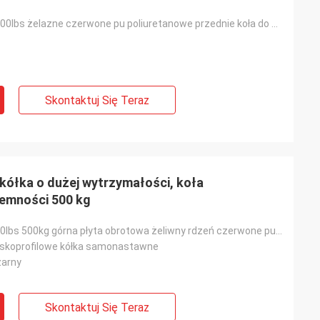
200x50mm 2200lbs żelazne czerwone pu poliuretanowe przednie koła do wózków paletowych
Skontaktuj Się Teraz
kółka o dużej wytrzymałości, koła
jemności 500 kg
75x50mm 1100lbs 500kg górna płyta obrotowa żeliwny rdzeń czerwone pu niskoprofilowe kółka samonastaw
iskoprofilowe kółka samonastawne
zarny
Skontaktuj Się Teraz