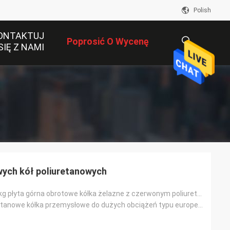
Polish
ONTAKTUJ
Poprosić O Wycenę
SIĘ Z NAMI
描
述
wych kół poliuretanowych
6-calowe 400 kg płyta górna obrotowe kółka żelazne z czerwonym poliuretanem o dużej wytrzymałości, e
Żelazo-poliuretanowe kółka przemysłowe do dużych obciążeń typu europejskiego