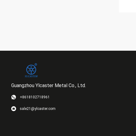
Guangzhou Ylcaster Metal Co., Ltd.
+8618102718961
sale21@ylcaster.com