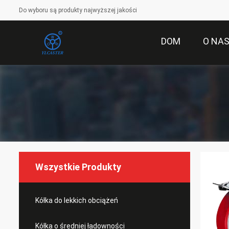
Do wyboru są produkty najwyższej jakości
DOM
O NA
Wszystkie Produkty
Kółka do lekkich obciążeń
Kółka o średniej ładowności