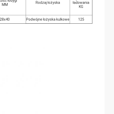
kość łodygi
Rodzaj łożyska
ładowania
MM
KG
28x40
Podwójne łożyska kulkowe
125