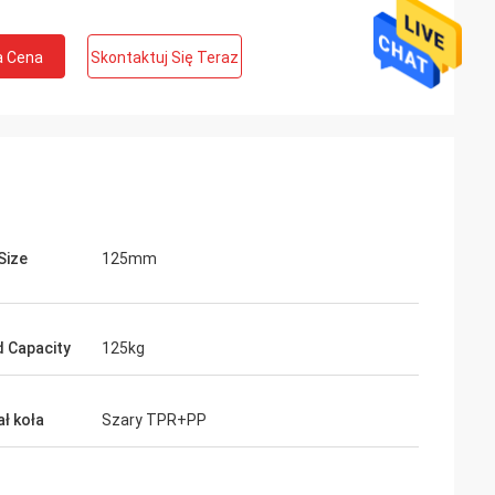
a Cena
Skontaktuj Się Teraz
Size
125mm
 Capacity
125kg
ał koła
Szary TPR+PP