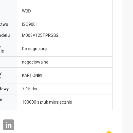
WBD
ctwo
ISO9001
odelu
M003A125TPRSB2
e
Do negocjacji
ie
negocjowalne
y
KARTONIKI
a
tawy
7-15 dni
ć
100000 sztuk miesięcznie