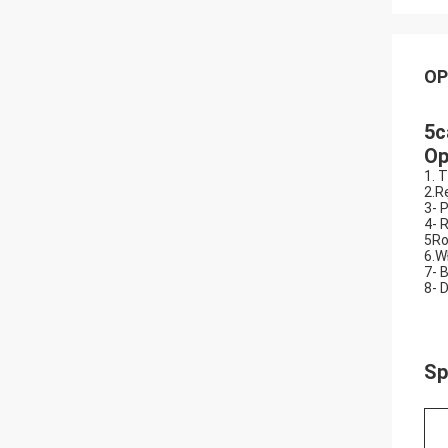
OP
5c
Op
1. 
2.R
3- 
4- 
5Ro
6.W
7- 
8- 
Sp