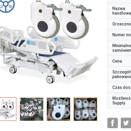
Nazwa
handlowa
Orzeczni
Numer m
Minimaln
zamówien
Cena
Szczegół
pakowani
Czas dos
Możliwoś
Supply