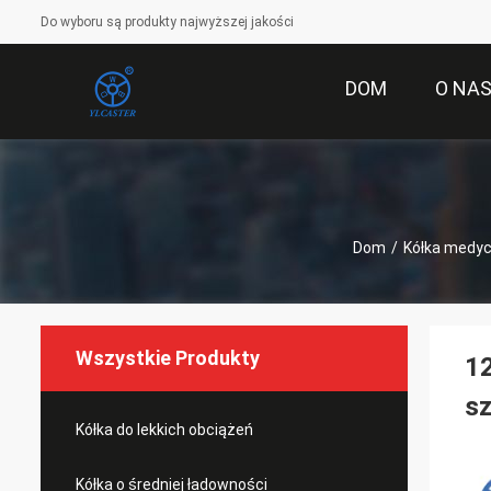
Do wyboru są produkty najwyższej jakości
DOM
O NA
Dom
/
Kółka medy
Wszystkie Produkty
12
sz
Kółka do lekkich obciążeń
Kółka o średniej ładowności