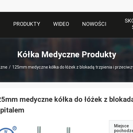
SK
S
PRODUKTY
WIDEO
NOWOŚCI
Kółka Medyczne Produkty
czne
/
125mm medyczne kółka do łóżek z blokadą trzpienia i przeci
5mm medyczne kółka do łóżek z blokadą
pitalem
Miejsce
pochodze