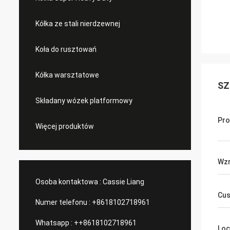
Kółka ze stali nierdzewnej
Koła do rusztowań
Kółka warsztatowe
SZ
Składany wózek platformowy
Pro
Więcej produktów
Wz
Osoba kontaktowa :
Cassie Liang
Cus
Numer telefonu :
+8618102718961
Whatsapp :
++8618102718961
Loc