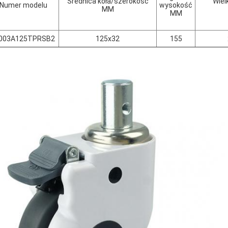
Średnica koła/szerokość
Wiel
Numer modelu
wysokość
MM
MM
003A125TPRSB2
125x32
155