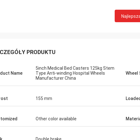
Najlepsz
CZEGÓŁY PRODUKTU
5inch Medical Bed Casters 125kg Stem
duct Name
Type Anti-winding Hospital Wheels
Wheel 
Manufacturer China
rost
155 mm
Loaded
tomized
Other color available
Materi
k
Double brake