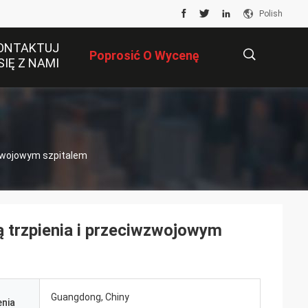
Polish
ONTAKTUJ
Poprosić O Wycenę
SIĘ Z NAMI
描
wzwojowym szpitalem
述
 trzpienia i przeciwzwojowym
Guangdong, Chiny
nia