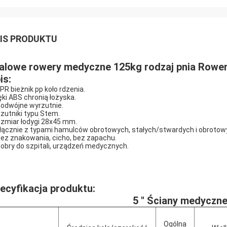
IS PRODUKTU
alowe rowery medyczne 125kg rodzaj pnia Rower
is:
TPR bieżnik pp koło rdzenia.
ęki ABS chronią łożyska.
Podwójne wyrzutnie.
Rzutniki typu Stem.
zmiar łodygi 28x45 mm.
łącznie z typami hamulców obrotowych, stałych/stwardych i obrotow
Bez znakowania, cicho, bez zapachu.
Dobry do szpitali, urządzeń medycznych.
ecyfikacja produktu:
5 " Ściany medyczne
Ogólna