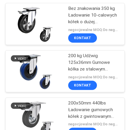
Bez znakowania 350 kg
69
Ładowanie 10-calowych
kółek o dużej
kółka poliuretanowe
wytrzymałości z
negocjowalne MOQ:Do negocjacji
aluminiowym rdzeniem
KONTAKT
200 kg Udźwig
125x36mm Gumowe
kółka ze stalowym
77
wspornikiem
negocjowalne MOQ:Do negocjacji
KONTAKT
kółka nylonowe
200x50mm 440lbs
Ładowanie gumowych
kółek z gwintowanym
trzpieniem
negocjowalne MOQ:Do negocjacji