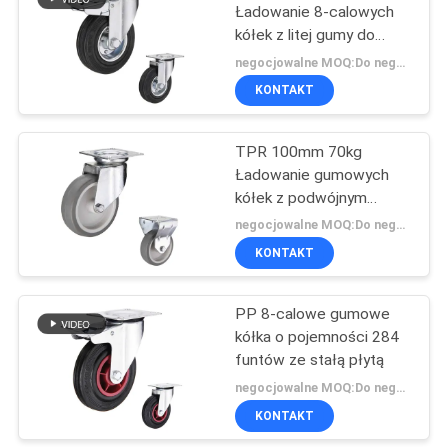
Ładowanie 8-calowych
kółek z litej gumy do
79
noszenia
negocjowalne MOQ:Do negocjacji
KONTAKT
Kółka medyczne
TPR 100mm 70kg
Ładowanie gumowych
kółek z podwójnym
hamulcem
negocjowalne MOQ:Do negocjacji
KONTAKT
115
PP 8-calowe gumowe
gumowe kółka
kółka o pojemności 284
funtów ze stałą płytą
negocjowalne MOQ:Do negocjacji
KONTAKT