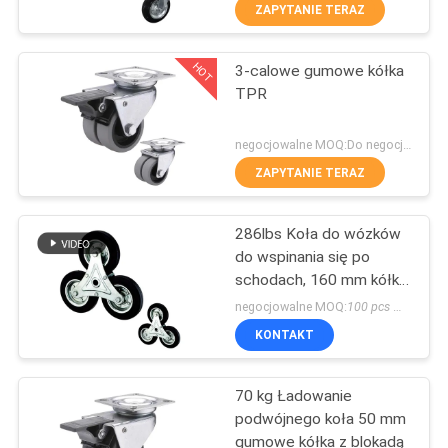
FABRYCE
ZAPYTANIE TERAZ
HOT
3-calowe gumowe kółka
KONTROLA
229
TPR
JAKOŚCI
Kółka o dużej
negocjowalne MOQ:Do negocjacji
wytrzymałości
SKONTAKTUJ
ZAPYTANIE TERAZ
SIĘ
286lbs Koła do wózków
Z
do wspinania się po
NAMI
schodach, 160 mm kółka
53
trzykołowe
negocjowalne MOQ:
100 pcs （1-2 pcs for samples checking are available.
POPROSIĆ
KONTAKT
Kółka przemysłowe
O
70 kg Ładowanie
WYCENĘ
podwójnego koła 50 mm
gumowe kółka z blokadą