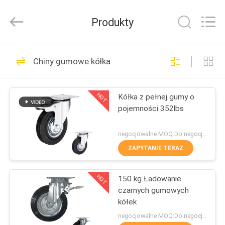
Guangzhou
Ylcaster
Metal
Produkty
Co.,
Ltd..
All
Rights
DOM
Reserved.
175
Chiny gumowe kółka
Kółka do lekkich
PRODUKTY
obciążeń
HOT
Kółka z pełnej gumy o
pojemności 352lbs
FILMY
negocjowalne MOQ:Do negocjacji
O
ZAPYTANIE TERAZ
150
NAS
Kółka o średniej
HOT
150 kg Ładowanie
czarnych gumowych
WYCIECZKA
ładowności
kółek
PO
negocjowalne MOQ:Do negocjacji