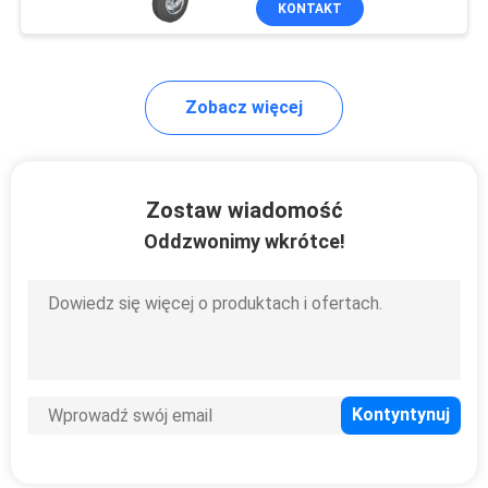
KONTAKT
41
Kółka Super Heavy
Duty
Zobacz więcej
Zostaw wiadomość
Oddzwonimy wkrótce!
104
Kółka ze stali
nierdzewnej
47