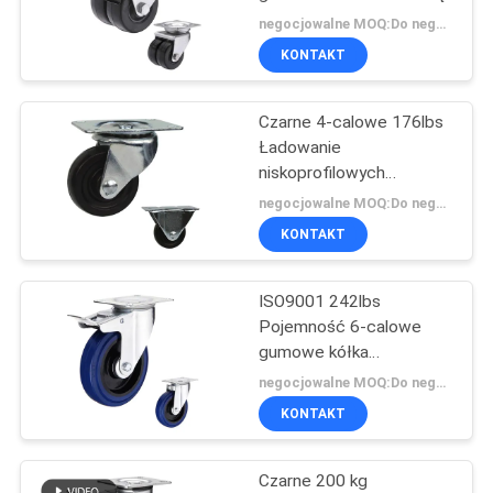
SITEMAP
negocjowalne MOQ:Do negocjacji
KONTAKT
62
PRIVACY
Koła Wózka Heavy
Czarne 4-calowe 176lbs
POLICY
Ładowanie
Duty
niskoprofilowych
gumowych kółek
negocjowalne MOQ:Do negocjacji
KONTAKT
ISO9001 242lbs
133
Pojemność 6-calowe
gumowe kółka
Kółka meblowe
samonastawne
negocjowalne MOQ:Do negocjacji
KONTAKT
Czarne 200 kg