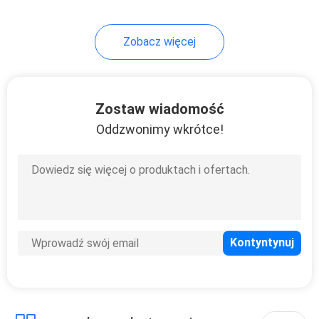
69
Zobacz więcej
kółka poliuretanowe
Zostaw wiadomość
Oddzwonimy wkrótce!
77
kółka nylonowe