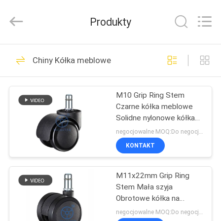
Guangzhou
Ylcaster
Metal
Produkty
Co.,
Ltd..
All
Rights
DOM
Reserved.
175
Chiny Kółka meblowe
Kółka do lekkich
PRODUKTY
obciążeń
M10 Grip Ring Stem
Czarne kółka meblowe
FILMY
Solidne nylonowe kółka
do krzeseł
negocjowalne MOQ:Do negocjacji
O
KONTAKT
150
NAS
Kółka o średniej
M11x22mm Grip Ring
Stem Mała szyja
WYCIECZKA
ładowności
Obrotowe kółka na
PO
krzesło biurowe 2 "PU
negocjowalne MOQ:Do negocjacji