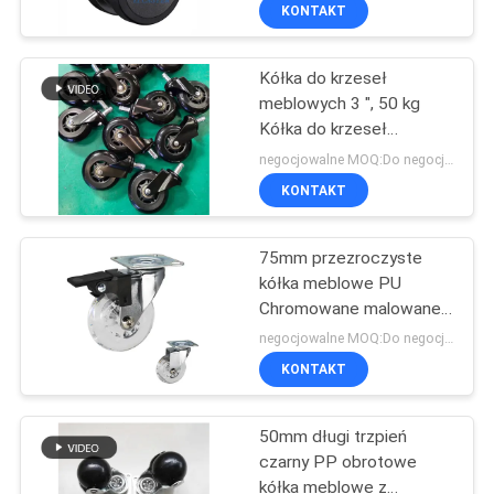
Wheels Indoor
FABRYCE
KONTAKT
Kółka do krzeseł
KONTROLA
229
meblowych 3 ", 50 kg
JAKOŚCI
Kółka do krzeseł
Kółka o dużej
biurowych do ładowania
negocjowalne MOQ:Do negocjacji
wytrzymałości
SKONTAKTUJ
KONTAKT
SIĘ
75mm przezroczyste
Z
kółka meblowe PU
NAMI
Chromowane malowane
53
miękkie kółka obrotowe z
negocjowalne MOQ:Do negocjacji
zamkiem do salonu
POPROSIĆ
KONTAKT
Kółka przemysłowe
O
50mm długi trzpień
WYCENĘ
czarny PP obrotowe
kółka meblowe z