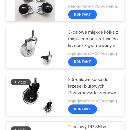
bocznym hamulcem
SITEMAP
negocjowalne MOQ:Do negocjacji
KONTAKT
62
PRIVACY
Koła Wózka Heavy
3-calowe miękkie kółka z
POLICY
miękkiego poliuretanu do
Duty
krzeseł z gwintowanym
trzpieniem obrotowe
negocjowalne MOQ:Do negocjacji
kółka
KONTAKT
2,5-calowe kółka do
133
krzeseł biurowych
Przezroczyste zestawy
Kółka meblowe
kółek PU Ciche kółka do
negocjowalne MOQ:Do negocjacji
mebli
KONTAKT
2-calowy PP 55lbs