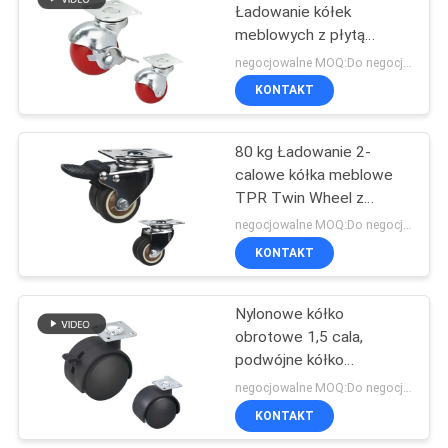
Ładowanie kółek
meblowych z płytą
79
obrotową
negocjowalne MOQ:Do negocjacji
KONTAKT
Kółka medyczne
80 kg Ładowanie 2-
calowe kółka meblowe
TPR Twin Wheel z
uchwytem
negocjowalne MOQ:Do negocjacji
pierścieniowym
KONTAKT
115
Nylonowe kółko
gumowe kółka
obrotowe 1,5 cala,
podwójne kółko
obrotowe o pojemności
negocjowalne MOQ:Do negocjacji
40 funtów
KONTAKT