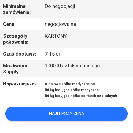
FABRYCE
Minimalne
Do negocjacji
zamówienie:
KONTROLA
Cena:
negocjowalne
JAKOŚCI
Szczegóły
KARTONY
pakowania:
SKONTAKTUJ
Czas dostawy:
7-15 dni
SIĘ
Możliwość
100000 sztuk na miesiąc
Z
Supply:
NAMI
Najważniejsze:
,
4-calowe kółka medyczne pu
,
80 kg ładujące kółka medyczne
80 kg ładujące kółka do łóżek szpitalnych
POPROSIĆ
O
NAJLEPSZA CENA
WYCENĘ