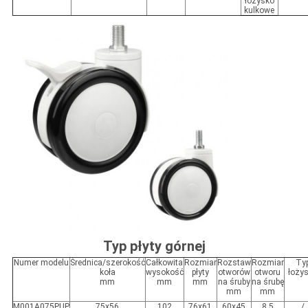
łożysko
kulkowe
Typ płyty górnej
Numer modelu
Średnica/szerokość
Całkowita
Rozmiar
Rozstaw
Rozmiar
Ty
koła
wysokość
płyty
otworów
otworu
łoży
mm
mm
mm
na śruby
na śrubę
mm
mm
M001A075PUP
75x56
102
76x61
60x45
8.5
/