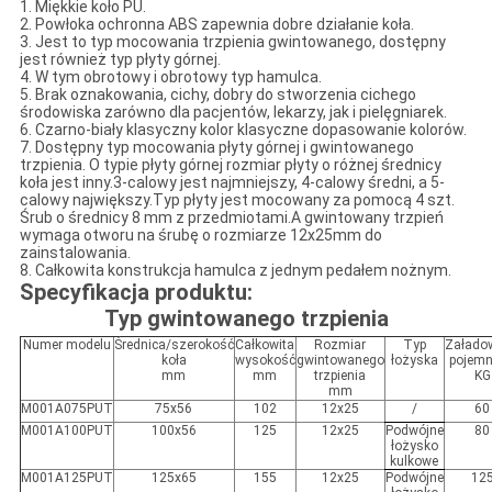
1. Miękkie koło PU.
2. Powłoka ochronna ABS zapewnia dobre działanie koła.
3. Jest to typ mocowania trzpienia gwintowanego, dostępny
jest również typ płyty górnej.
4. W tym obrotowy i obrotowy typ hamulca.
5. Brak oznakowania, cichy, dobry do stworzenia cichego
środowiska zarówno dla pacjentów, lekarzy, jak i pielęgniarek.
6. Czarno-biały klasyczny kolor klasyczne dopasowanie kolorów.
7. Dostępny typ mocowania płyty górnej i gwintowanego
trzpienia. O typie płyty górnej rozmiar płyty o różnej średnicy
koła jest inny.3-calowy jest najmniejszy, 4-calowy średni, a 5-
calowy największy.Typ płyty jest mocowany za pomocą 4 szt.
Śrub o średnicy 8 mm z przedmiotami.A gwintowany trzpień
wymaga otworu na śrubę o rozmiarze 12x25mm do
zainstalowania.
8. Całkowita konstrukcja hamulca z jednym pedałem nożnym.
Specyfikacja produktu:
Typ gwintowanego trzpienia
Numer modelu
Średnica/szerokość
Całkowita
Rozmiar
Typ
Załado
koła
wysokość
gwintowanego
łożyska
pojem
mm
mm
trzpienia
KG
mm
M001A075PUT
75x56
102
12x25
/
60
M001A100PUT
100x56
125
12x25
Podwójne
80
łożysko
kulkowe
M001A125PUT
125x65
155
12x25
Podwójne
12