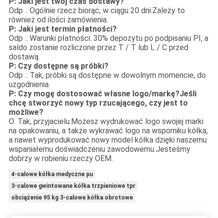
P: Jaki jest twój czas dostawy?
Odp .: Ogólnie rzecz biorąc, w ciągu 20 dni.Zależy to
również od ilości zamówienia.
P: Jaki jest termin płatności?
Odp .: Warunki płatności: 30% depozytu po podpisaniu PI, a
saldo zostanie rozliczone przez T / T lub L / C przed
dostawą.
P: Czy dostępne są próbki?
Odp .: Tak, próbki są dostępne w dowolnym momencie, do
uzgodnienia.
P: Czy mogę dostosować własne logo/markę?Jeśli
chcę stworzyć nowy typ rzucającego, czy jest to
możliwe?
O: Tak, przyjacielu.Możesz wydrukować logo swojej marki
na opakowaniu, a także wykrawać logo na wsporniku kółka,
a nawet wyprodukować nowy model kółka dzięki naszemu
wspaniałemu doświadczeniu zawodowemu.Jesteśmy
dobrzy w robieniu rzeczy OEM.
4-calowe kółka medyczne pu
3-calowe gwintowane kółka trzpieniowe tpr
obciążenie 95 kg 3-calowe kółka obrotowe