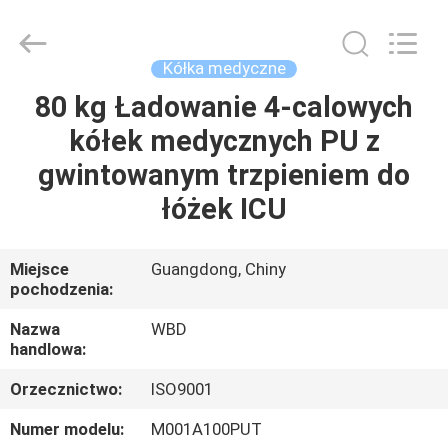
Guangzhou
Ylcaster
Metal
Co.,
Ltd..
Kółka medyczne
All
Rights
80 kg Ładowanie 4-calowych
DOM
Reserved.
kółek medycznych PU z
PRODUKTY
gwintowanym trzpieniem do
łóżek ICU
FILMY
Miejsce
Guangdong, Chiny
pochodzenia:
O
NAS
Nazwa
WBD
handlowa:
WYCIECZKA
Orzecznictwo:
ISO9001
PO
Numer modelu:
M001A100PUT