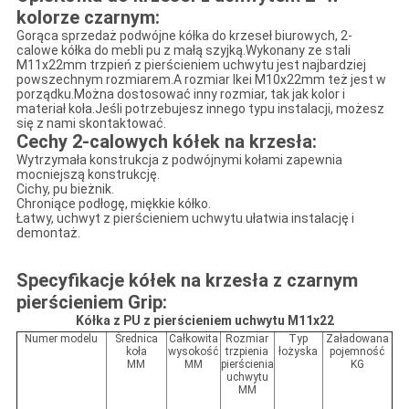
kolorze czarnym:
Gorąca sprzedaż podwójne kółka do krzeseł biurowych, 2-
calowe kółka do mebli pu z małą szyjką.Wykonany ze stali
M11x22mm trzpień z pierścieniem uchwytu jest najbardziej
powszechnym rozmiarem.A rozmiar Ikei M10x22mm też jest w
porządku.Można dostosować inny rozmiar, tak jak kolor i
materiał koła.Jeśli potrzebujesz innego typu instalacji, możesz
się z nami skontaktować.
Cechy 2-calowych kółek na krzesła:
Wytrzymała konstrukcja z podwójnymi kołami zapewnia
mocniejszą konstrukcję.
Cichy, pu bieżnik.
Chroniące podłogę, miękkie kółko.
Łatwy, uchwyt z pierścieniem uchwytu ułatwia instalację i
demontaż.
Specyfikacje kółek na krzesła z czarnym
pierścieniem Grip:
Kółka z PU z pierścieniem uchwytu M11x22
Numer modelu
Średnica
Całkowita
Rozmiar
Typ
Załadowana
koła
wysokość
trzpienia
łożyska
pojemność
MM
MM
pierścienia
KG
uchwytu
MM