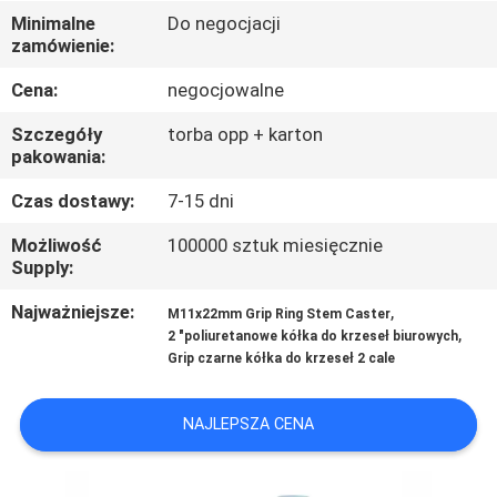
FABRYCE
Minimalne
Do negocjacji
zamówienie:
KONTROLA
Cena:
negocjowalne
JAKOŚCI
Szczegóły
torba opp + karton
pakowania:
SKONTAKTUJ
Czas dostawy:
7-15 dni
SIĘ
Możliwość
100000 sztuk miesięcznie
Z
Supply:
NAMI
Najważniejsze:
,
M11x22mm Grip Ring Stem Caster
,
2 "poliuretanowe kółka do krzeseł biurowych
Grip czarne kółka do krzeseł 2 cale
POPROSIĆ
O
NAJLEPSZA CENA
WYCENĘ