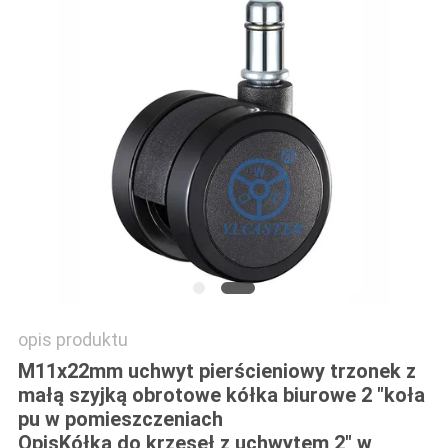
SITEMAP
PRIVACY
POLICY
opis produktu
M11x22mm uchwyt pierścieniowy trzonek z
małą szyjką obrotowe kółka biurowe 2 "koła
pu w pomieszczeniach
Opis
Kółka do krzeseł z uchwytem 2" w