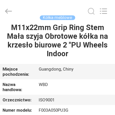
Guangzhou
Ylcaster
Metal
Co.,
Ltd..
Kółka meblowe
All
Rights
M11x22mm Grip Ring Stem
DOM
Reserved.
Mała szyja Obrotowe kółka na
PRODUKTY
krzesło biurowe 2 "PU Wheels
Indoor
FILMY
Miejsce
Guangdong, Chiny
pochodzenia:
O
NAS
Nazwa
WBD
handlowa:
WYCIECZKA
Orzecznictwo:
ISO9001
PO
Numer modelu:
F003A050PU3G