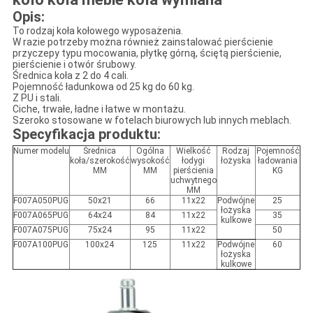
Opis:
To rodzaj koła kołowego wyposażenia.
W razie potrzeby można również zainstalować pierścienie
przyczepy typu mocowania, płytkę górną, ściętą pierścienie,
pierścienie i otwór śrubowy.
Średnica koła z 2 do 4 cali.
Pojemność ładunkowa od 25 kg do 60 kg.
Z PU i stali.
Ciche, trwałe, ładne i łatwe w montażu.
Szeroko stosowane w fotelach biurowych lub innych meblach.
Specyfikacja produktu:
Numer modelu
Średnica
Ogólna
Wielkość
Rodzaj
Pojemność
koła/szerokość
wysokość
łodygi
łożyska
ładowania
MM
MM
pierścienia
KG
uchwytnego
MM
F007A050PUG
50x21
66
11x22
Podwójne
25
łożyska
F007A065PUG
64x24
84
11x22
35
kulkowe
F007A075PUG
75x24
95
11x22
50
F007A100PUG
100x24
125
11x22
Podwójne
60
łożyska
kulkowe