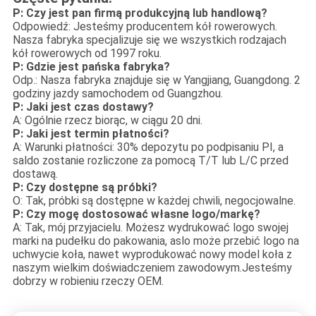
P: Czy jest pan firmą produkcyjną lub handlową?
Odpowiedź: Jesteśmy producentem kół rowerowych.
Nasza fabryka specjalizuje się we wszystkich rodzajach
kół rowerowych od 1997 roku.
P: Gdzie jest pańska fabryka?
Odp.: Nasza fabryka znajduje się w Yangjiang, Guangdong. 2
godziny jazdy samochodem od Guangzhou.
P: Jaki jest czas dostawy?
A: Ogólnie rzecz biorąc, w ciągu 20 dni.
P: Jaki jest termin płatności?
A: Warunki płatności: 30% depozytu po podpisaniu PI, a
saldo zostanie rozliczone za pomocą T/T lub L/C przed
dostawą.
P: Czy dostępne są próbki?
O: Tak, próbki są dostępne w każdej chwili, negocjowalne.
P: Czy mogę dostosować własne logo/markę?
A: Tak, mój przyjacielu. Możesz wydrukować logo swojej
marki na pudełku do pakowania, aslo może przebić logo na
uchwycie koła, nawet wyprodukować nowy model koła z
naszym wielkim doświadczeniem zawodowym.Jesteśmy
dobrzy w robieniu rzeczy OEM.