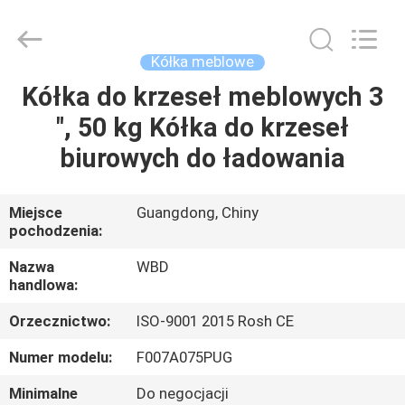
Guangzhou
Ylcaster
Metal
Co.,
Ltd..
Kółka meblowe
All
Rights
Kółka do krzeseł meblowych 3
DOM
Reserved.
", 50 kg Kółka do krzeseł
PRODUKTY
biurowych do ładowania
FILMY
Miejsce
Guangdong, Chiny
pochodzenia:
O
Nazwa
WBD
handlowa:
NAS
Orzecznictwo:
ISO-9001 2015 Rosh CE
WYCIECZKA
Numer modelu:
F007A075PUG
PO
Minimalne
Do negocjacji