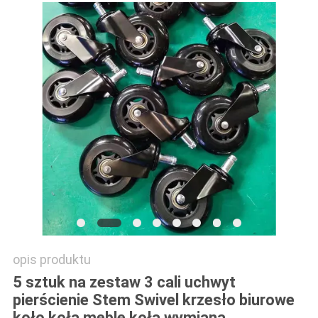
SITEMAP
PRIVACY
POLICY
opis produktu
5 sztuk na zestaw 3 cali uchwyt
pierścienie Stem Swivel krzesło biurowe
koło koła meble koła wymiana