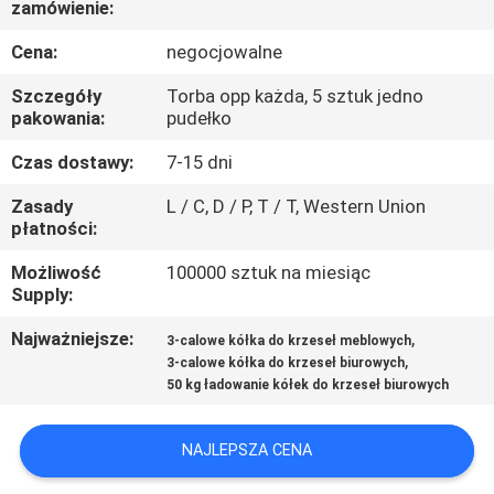
zamówienie:
FABRYCE
Cena:
negocjowalne
KONTROLA
Szczegóły
Torba opp każda, 5 sztuk jedno
JAKOŚCI
pakowania:
pudełko
Czas dostawy:
7-15 dni
SKONTAKTUJ
Zasady
L / C, D / P, T / T, Western Union
SIĘ
płatności:
Z
Możliwość
100000 sztuk na miesiąc
Supply:
NAMI
Najważniejsze:
,
3-calowe kółka do krzeseł meblowych
,
3-calowe kółka do krzeseł biurowych
POPROSIĆ
50 kg ładowanie kółek do krzeseł biurowych
O
WYCENĘ
NAJLEPSZA CENA