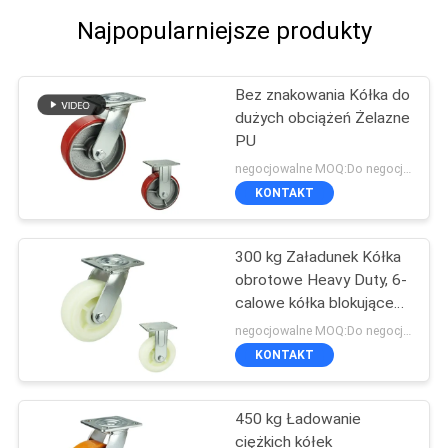
Najpopularniejsze produkty
Bez znakowania Kółka do
dużych obciążeń Żelazne
PU
negocjowalne MOQ:Do negocjacji
KONTAKT
300 kg Załadunek Kółka
obrotowe Heavy Duty, 6-
calowe kółka blokujące
Heavy Duty
negocjowalne MOQ:Do negocjacji
KONTAKT
450 kg Ładowanie
ciężkich kółek