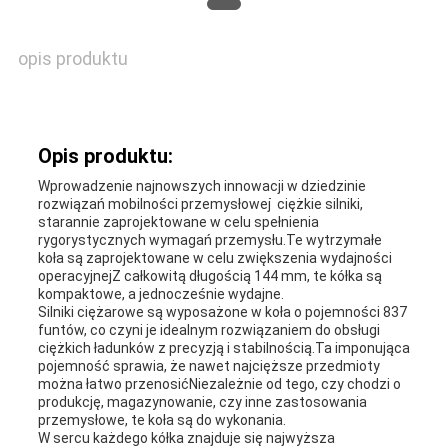
opis produktu
Opis produktu:
Wprowadzenie najnowszych innowacji w dziedzinie
rozwiązań mobilności przemysłowej ̇ ciężkie silniki,
starannie zaprojektowane w celu spełnienia
rygorystycznych wymagań przemysłu.Te wytrzymałe
koła są zaprojektowane w celu zwiększenia wydajności
operacyjnejZ całkowitą długością 144 mm, te kółka są
kompaktowe, a jednocześnie wydajne.
Silniki ciężarowe są wyposażone w koła o pojemności 837
funtów, co czyni je idealnym rozwiązaniem do obsługi
ciężkich ładunków z precyzją i stabilnością.Ta imponująca
pojemność sprawia, że nawet najcięższe przedmioty
można łatwo przenosićNiezależnie od tego, czy chodzi o
produkcję, magazynowanie, czy inne zastosowania
przemysłowe, te koła są do wykonania.
W sercu każdego kółka znajduje się najwyższa