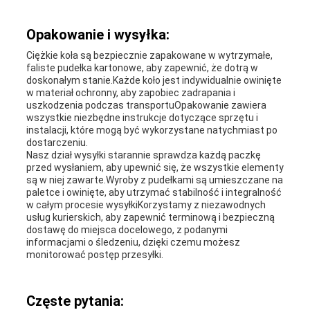
Opakowanie i wysyłka:
Ciężkie koła są bezpiecznie zapakowane w wytrzymałe,
faliste pudełka kartonowe, aby zapewnić, że dotrą w
doskonałym stanie.Każde koło jest indywidualnie owinięte
w materiał ochronny, aby zapobiec zadrapania i
uszkodzenia podczas transportuOpakowanie zawiera
wszystkie niezbędne instrukcje dotyczące sprzętu i
instalacji, które mogą być wykorzystane natychmiast po
dostarczeniu.
Nasz dział wysyłki starannie sprawdza każdą paczkę
przed wysłaniem, aby upewnić się, że wszystkie elementy
są w niej zawarte.Wyroby z pudełkami są umieszczane na
paletce i owinięte, aby utrzymać stabilność i integralność
w całym procesie wysyłkiKorzystamy z niezawodnych
usług kurierskich, aby zapewnić terminową i bezpieczną
dostawę do miejsca docelowego, z podanymi
informacjami o śledzeniu, dzięki czemu możesz
monitorować postęp przesyłki.
Częste pytania: