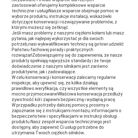
zastosowań.oferujemy kompleksowe wsparcie
techniczne i usługiNasze wsparcie obejmuje pomoc w
wyborze produktu, instrukcje instalacji, wskazówki
dotyczące konserwacji i rozwiązywanie problemów, z
którymi możesz się zetknąć.
Jeśli masz problemy z naszymi ciężkimi kołami lub masz
pytania, jak najlepiej wykorzystać je dla swoich
potrzeb,nasi wykwalifikowani technicy są gotowi udzielić
Państwu fachowej porady i praktycznych
rozwiązańZobowiązujemy się do zapewnienia, że nasze
produkty spełniają najwyższe standardy i że twoje
doświadczenie z naszymi silnikami jest zarówno
produktywne, jak i zadowalające.
W celu konserwacji i konserwacji zalecamy regularne
inspekcje, aby upewnić się, że kółka działają
prawidłowo.weryfikacja, czy wszystkie elementy są
mocno przymocowaneWłaściwa konserwacja przedłuży
żywotność kół i zapewni bezpieczną i wydajną pracę.
W przypadku potrzeby dalszej pomocy, prosimy o
zapoznanie się z instrukcjami montażu, informacjami o
bezpieczeństwie i specyfikacjami w instrukcji obsługi
produktu.Nasz zespół wsparcia technicznego jest
dostępny, aby zapewnić Ci usługi potrzebne do
utrzymania Twoich ciężkich silników..