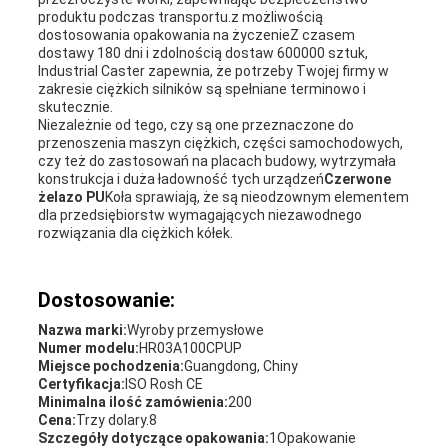
produktu podczas transportu.z możliwością
dostosowania opakowania na życzenieZ czasem
dostawy 180 dni i zdolnością dostaw 600000 sztuk,
Industrial Caster zapewnia, że potrzeby Twojej firmy w
zakresie ciężkich silników są spełniane terminowo i
skutecznie.
Niezależnie od tego, czy są one przeznaczone do
przenoszenia maszyn ciężkich, części samochodowych,
czy też do zastosowań na placach budowy, wytrzymała
konstrukcja i duża ładowność tych urządzeń
Czerwone
żelazo PU
Koła sprawiają, że są nieodzownym elementem
dla przedsiębiorstw wymagających niezawodnego
rozwiązania dla ciężkich kółek.
Dostosowanie:
Nazwa marki:
Wyroby przemysłowe
Numer modelu:
HR03A100CPUP
Miejsce pochodzenia:
Guangdong, Chiny
Certyfikacja:
ISO Rosh CE
Minimalna ilość zamówienia:
200
Cena:
Trzy dolary.8
Szczegóły dotyczące opakowania:
1Opakowanie