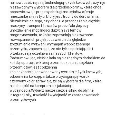
najnowocześniejszą technologią łożysk kołowych, czyni je
niezawodnym wyborem dla przedsiębiorstw, które chcą
poprawić swoje procesy obsługi materiałów.oferuje
mieszankę siły i stylu, który jest trudny do dorównania.
Niezależnie od tego, czy chodzi o przenoszenie ciężkiej
maszyny, transport towarów przez fabrykę, czy
umożliwienie mobilności dużych systemów
magazynowania, te kółka zapewniają niezrównane
rozwiązanie.Ich projekt odzwierciedla głębokie
zrozumienie wyzwań i wymagań współczesnego
przemysłu, zapewniając, że nie tylko spełniają, ale i
przekraczają oczekiwania naszych klientów.
Podsumowując, ciężkie koła są niezbędnym dodatkiem do
każdej operacji, w której przemieszczanie ciężkich
przedmiotów jest codzienną
koniecznością.zaawansowany system łożysk kołowych,
odporne na korozję, a także przyciągający wzrok
czerwony kolor sprawiają, że są wyborem dla firm, które
nie chcą iść na kompromis z jakością i
wydajnością.Wybierz nasze ciężkie silniki do płynnej
integracji siły, trwałość i wydajność w zastosowaniach
przemysłowych.