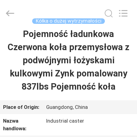
2026
Guangzhou
Ylcaster
Metal
Kółka o dużej wytrzymałości
Co.,
Ltd..
Pojemność ładunkowa
DOM
All
Rights
Reserved.
Czerwona koła przemysłowa z
PRODUKTY
podwójnymi łożyskami
kulkowymi Zynk pomalowany
FILMY
837lbs Pojemność koła
O
Place of Origin:
Guangdong, China
NAS
Nazwa
Industrial caster
handlowa:
WYCIECZKA