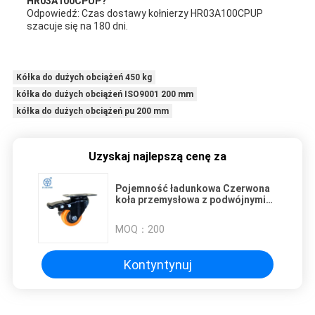
HR03A100CPUP?
Odpowiedź: Czas dostawy kołnierzy HR03A100CPUP
szacuje się na 180 dni.
Kółka do dużych obciążeń 450 kg
kółka do dużych obciążeń ISO9001 200 mm
kółka do dużych obciążeń pu 200 mm
Uzyskaj najlepszą cenę za
Pojemność ładunkowa Czerwona
koła przemysłowa z podwójnymi
łożyskami kulkowymi Zynk
pomalowany 837lbs Pojemność
MOQ：
200
koła
Kontyntynuj