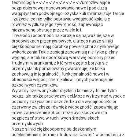
technologia √ √ √ √ √ √ √ √ √ √ √ √ √ √umożliwiające
bezproblemową manewrowanie nawet pod dużą
wagąSystem podwójnego łożyska kuli minimalizuje tarcie
i zużycie, co nie tylko poprawia wydajność koła, ale
również wydłuża jego żywotność, zapewniając
niezawodną obsługę przez wiele lat.
Trwałość i odporność na korozję są najważniejsze w
środowiskach przemysłowych, dlatego nasze silniki
ciężkoodporne mają obróbkę powierzchni z cynkowego
wykończenia.Takie zabiegi zapewniają nie tylko piękny
wygląd, ale także dodatkową warstwę ochrony przed
trudnymi warunkami, z którymi często boryka się
przemysłZink pomalowany gwarantuje, że kółka
zachowują integralność i funkcjonalność nawet w
obecności wilgoci, chemikaliów i innych potencjalnie
szkodliwych czynników.
Wyraźny czerwony kolor ciężkich kołnierzy to nie tylko
pokaz, ale także praktyczny cel.Może wytrzymać wysokie
poziomy zużycia bez uszczerbku dla wydajnościKolor
czerwony zwiększa również widoczność, zapewniając
łatwe zauważenie kół, co może być kluczowe dla
bezpieczeństwa w ruchliwych środowiskach
przemysłowych.
Nasze silniki ciężkoodporne są doskonałym
ucieleśnieniem terminu "Industrial Caster".w połączeniu z