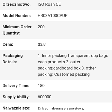
Orzecznictwo:
ISO Rosh CE
PO
Model Number:
HR03A100CPUP
FABRYCE
Minimum Order
200
Quantity:
KONTROLA
Cena:
$3.8
JAKOŚCI
Packaging
1. Inner packing:transparent opp bags
Details:
each products 2. outer
SKONTAKTUJ
packing:cardboard box 3. other
packing: Customed packing
SIĘ
Delivery Time:
180
Z
Supply Ability:
600000
NAMI
Najważniejsze:
,
Zink pomalowany przemysłowy