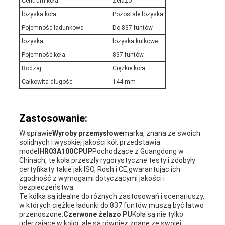
Centrum koła
Żelazo
łożyska koła
Pozostałe łożyska
Pojemność ładunkowa
Do 837 funtów
łożyska
łożyska kulkowe
Pojemność koła
837 funtów.
Rodzaj
Ciężkie koła
Całkowita długość
144 mm
Zastosowanie:
W sprawie
Wyroby przemysłowe
marka, znana ze swoich
solidnych i wysokiej jakości kół, przedstawia
model
HR03A100CPUP
Pochodzące z Guangdong w
Chinach, te koła przeszły rygorystyczne testy i zdobyły
certyfikaty takie jak ISO, Rosh i CE,gwarantując ich
zgodność z wymogami dotyczącymi jakości i
bezpieczeństwa.
Te kółka są idealne do różnych zastosowań i scenariuszy,
w których ciężkie ładunki do 837 funtów muszą być łatwo
przenoszone.
Czerwone żelazo PU
Koła są nie tylko
uderzające w kolor, ale są również znane ze swojej