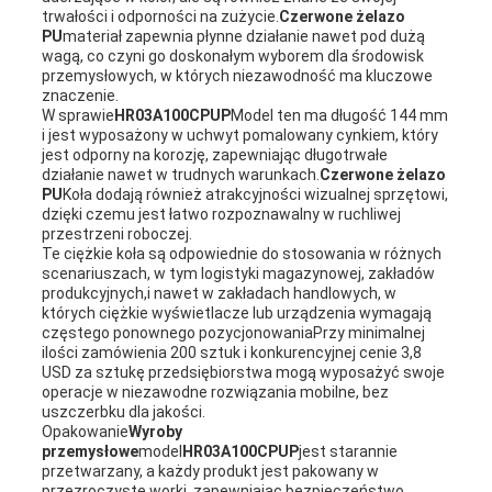
trwałości i odporności na zużycie.
Czerwone żelazo
PU
materiał zapewnia płynne działanie nawet pod dużą
wagą, co czyni go doskonałym wyborem dla środowisk
przemysłowych, w których niezawodność ma kluczowe
znaczenie.
W sprawie
HR03A100CPUP
Model ten ma długość 144 mm
i jest wyposażony w uchwyt pomalowany cynkiem, który
jest odporny na korozję, zapewniając długotrwałe
działanie nawet w trudnych warunkach.
Czerwone żelazo
PU
Koła dodają również atrakcyjności wizualnej sprzętowi,
dzięki czemu jest łatwo rozpoznawalny w ruchliwej
przestrzeni roboczej.
Te ciężkie koła są odpowiednie do stosowania w różnych
scenariuszach, w tym logistyki magazynowej, zakładów
produkcyjnych,i nawet w zakładach handlowych, w
których ciężkie wyświetlacze lub urządzenia wymagają
częstego ponownego pozycjonowaniaPrzy minimalnej
ilości zamówienia 200 sztuk i konkurencyjnej cenie 3,8
USD za sztukę przedsiębiorstwa mogą wyposażyć swoje
operacje w niezawodne rozwiązania mobilne, bez
uszczerbku dla jakości.
Opakowanie
Wyroby
przemysłowe
model
HR03A100CPUP
jest starannie
przetwarzany, a każdy produkt jest pakowany w
przezroczyste worki, zapewniając bezpieczeństwo