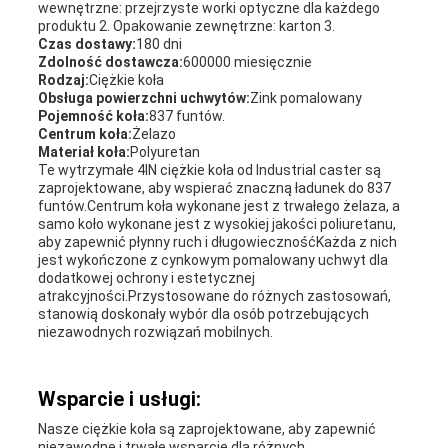
wewnętrzne: przejrzyste worki optyczne dla każdego
produktu 2. Opakowanie zewnętrzne: karton 3.
Czas dostawy:
180 dni
Zdolność dostawcza:
600000 miesięcznie
Rodzaj:
Ciężkie koła
Obsługa powierzchni uchwytów:
Zink pomalowany
Pojemność koła:
837 funtów.
Centrum koła:
Żelazo
Materiał koła:
Polyuretan
Te wytrzymałe 4IN ciężkie koła od Industrial caster są
zaprojektowane, aby wspierać znaczną ładunek do 837
funtów.Centrum koła wykonane jest z trwałego żelaza, a
samo koło wykonane jest z wysokiej jakości poliuretanu,
aby zapewnić płynny ruch i długowiecznośćKażda z nich
jest wykończone z cynkowym pomalowany uchwyt dla
dodatkowej ochrony i estetycznej
atrakcyjności.Przystosowane do różnych zastosowań,
stanowią doskonały wybór dla osób potrzebujących
niezawodnych rozwiązań mobilnych.
Wsparcie i usługi:
Nasze ciężkie koła są zaprojektowane, aby zapewnić
niezawodne i trwałe wsparcie dla różnych