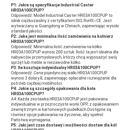
P1: Jakie są specyfikacje Industrial Caster
HR03A100CPUP?
Odpowiedź: Model Industrial Caster HR03A100CPUP to
silnik ciężkozasilny z certyfikatem ISO, RoHS i CE. Jest
wytwarzany w Guangdong w Chinach, zapewniając wysoki
standard jakości.
P2: Jaka jest minimalna ilość zamówienia na kołnierz
HR03A100CPUP?
Odpowiedź: Minimalna ilość zamówienia na kółko
HR03A100CPUP wynosi 200 sztuk. Ilość ta jest idealna dla
nabywców przemysłowych, którzy chcą wyposażyć swój
sprzęt lub meble w niezawodne kółko.
P3: Ile kosztuje indywidualny HR03A100CPUP?
Odpowiedź: Cena pojedynczej walki HR03A100CPUP
wynosi 3 dolary.8, zapewniając opłacalne rozwiązanie dla
potrzeb ciężkiej mobilności.
P4: Jakie są szczegóły opakowania dla koła
HR03A100CPUP?
A4: Każda zestawka HR03A100CPUP jest pakowana
indywidualnie w przezroczyste worki OPP, z opakowaniem
zewnętrznym w kartonowych pudełkach.Dostępne są
również opcje pakowania na życzenie, aby spełnić
Państwa wymagania.
P5: Jaki jest czas dostawy i możliwości dostaw dla kół