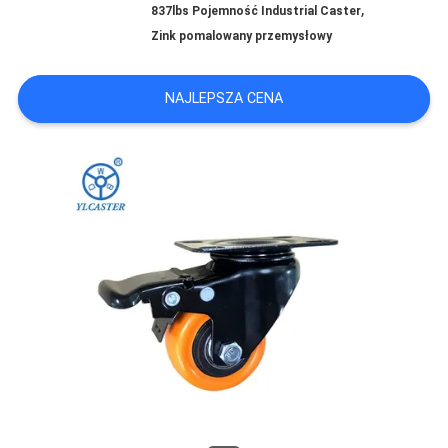
,
837lbs Pojemność Industrial Caster
POPROSIĆ
Zink pomalowany przemysłowy
O
NAJLEPSZA CENA
WYCENĘ
SITEMAP
PRIVACY
POLICY