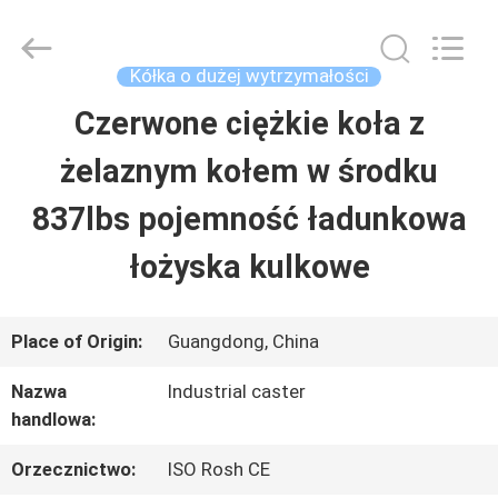
2026
Guangzhou
Ylcaster
Metal
Kółka o dużej wytrzymałości
Co.,
Ltd..
Czerwone ciężkie koła z
DOM
All
Rights
Reserved.
żelaznym kołem w środku
PRODUKTY
837lbs pojemność ładunkowa
łożyska kulkowe
FILMY
Place of Origin:
Guangdong, China
O
Nazwa
Industrial caster
NAS
handlowa:
Orzecznictwo:
ISO Rosh CE
WYCIECZKA