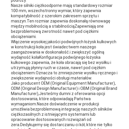
podróży.
Nasze silniki ciężkoodporne mają standardowy rozmiar
100 mm, wszechstronny wymiar, który zapewnia
kompatybilność z szerokim zakresem sprzętu i
maszyn.Ten rozmiar zapewnia doskonałą równowagę
między mobilnością a stabilnościąZapewniają one
bezproblemową zwrotność nawet pod ciężkimi
obciążeniami.
Włączenie wysokiej jakości podwójnych łożysk kulkowych
w konstrukcji koła jest świadectwem naszego
zaangażowania w doskonałość.i zwiększyć ogólną
wydajność kołaKonfiguracja podwójnego łożyska
kulkowego zapewnia, że koła obracają się bez wysiłku i
utrzymują płynny ruch w czasie, nawet pod ciężkim
obciążeniem.Oznacza to zmniejszenie wysiłku ręcznego i
zwiększenie wydajności obsługi materiałów.
Jako producent OEM (Original Equipment Manufacturer),
ODM (Original Design Manufacturer) i OBM (Original Brand
Manufacturer),Jesteśmy dumni z oferowania opcji
dostosowania, które odpowiadają Państwa
wymaganiom.Nasze doświadczenie w produkcji
umożliwia bezproblemową integrację naszych silników
ciężkozasilnych z istniejącymi systemami lub
opracowanie dostosowanych rozwiązań od
zera.Dedykujemy się dostarczaniu ci kół, które nie tylko