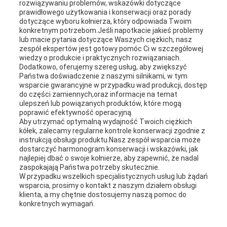
rozwiązywaniu problemów, wskazówki dotyczące
prawidłowego użytkowania i konserwacji oraz porady
dotyczące wyboru kołnierza, który odpowiada Twoim
konkretnym potrzebom.Jeśli napotkacie jakieś problemy
lub macie pytania dotyczące Waszych ciężkich, nasz
zespół ekspertów jest gotowy pomóc Ci w szczegółowej
wiedzy o produkcie i praktycznych rozwiązaniach.
Dodatkowo, oferujemy szereg usług, aby zwiększyć
Państwa doświadczenie z naszymi silnikami, w tym
wsparcie gwarancyjne w przypadku wad produkcji, dostęp
do części zamiennych,oraz informacje na temat
ulepszeń lub powiązanych produktów, które mogą
poprawić efektywność operacyjną.
Aby utrzymać optymalną wydajność Twoich ciężkich
kółek, zalecamy regularne kontrole konserwacji zgodnie z
instrukcją obsługi produktu.Nasz zespół wsparcia może
dostarczyć harmonogram konserwacji i wskazówki, jak
najlepiej dbać o swoje kołnierze, aby zapewnić, że nadal
zaspokajają Państwa potrzeby skutecznie.
W przypadku wszelkich specjalistycznych usług lub żądań
wsparcia, prosimy o kontakt z naszym działem obsługi
klienta, a my chętnie dostosujemy naszą pomoc do
konkretnych wymagań.