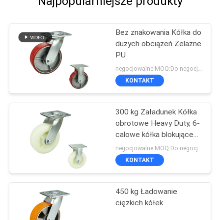
Najpopularniejsze produkty
Bez znakowania Kółka do
dużych obciążeń Żelazne
PU
negocjowalne MOQ:Do negocjacji
KONTAKT
300 kg Załadunek Kółka
obrotowe Heavy Duty, 6-
calowe kółka blokujące
Heavy Duty
negocjowalne MOQ:Do negocjacji
KONTAKT
450 kg Ładowanie
ciężkich kółek