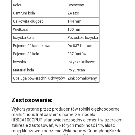
Kolor
Czerwony
Centrum koła
Żelazo
Całkowita długość
144 mm
Wielkość
100 mm
łożyska koła
Pozostałe łożyska
Pojemność ładunkowa
Do 837 funtów
Pojemność koła
837 funtów.
łożyska
łożyska kulkowe
Materiał koła
Polyuretan
Obsługa powierzchni uchwytów
Zink pomalowany
Zastosowanie:
Wykorzystane przez producentów rolniki ciężkoodporne
marki "Industrial caster" o numerze modelu
HR03A100CPUP stanowią niezbędny element w szerokim
zakresie zastosowań, w których mobilność i trwałość
mają kluczowe znaczenie.Wykonane w GuangdongKażda