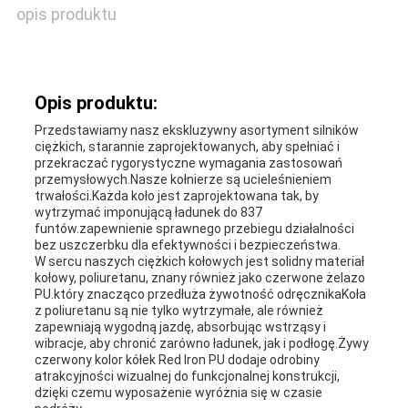
opis produktu
Opis produktu:
Przedstawiamy nasz ekskluzywny asortyment silników
ciężkich, starannie zaprojektowanych, aby spełniać i
przekraczać rygorystyczne wymagania zastosowań
przemysłowych.Nasze kołnierze są ucieleśnieniem
trwałości.Każda koło jest zaprojektowana tak, by
wytrzymać imponującą ładunek do 837
funtów.zapewnienie sprawnego przebiegu działalności
bez uszczerbku dla efektywności i bezpieczeństwa.
W sercu naszych ciężkich kołowych jest solidny materiał
kołowy, poliuretanu, znany również jako czerwone żelazo
PU.który znacząco przedłuża żywotność odręcznikaKoła
z poliuretanu są nie tylko wytrzymałe, ale również
zapewniają wygodną jazdę, absorbując wstrząsy i
wibracje, aby chronić zarówno ładunek, jak i podłogę.Żywy
czerwony kolor kółek Red Iron PU dodaje odrobiny
atrakcyjności wizualnej do funkcjonalnej konstrukcji,
dzięki czemu wyposażenie wyróżnia się w czasie