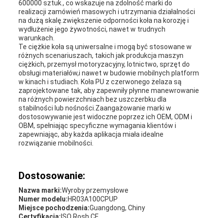
600000 sztuk., co wskazuje na zdolność marki do
realizacji zamówień masowych i utrzymania działalności
na dużą skalę.zwiększenie odporności koła na korozję i
wydłużenie jego żywotności, nawet w trudnych
warunkach.
Te ciężkie koła są uniwersalne i mogą być stosowane w
różnych scenariuszach, takich jak produkcja maszyn
ciężkich, przemysł motoryzacyjny, lotnictwo, sprzęt do
obsługi materiałów,i nawet w budowie mobilnych platform
w kinach i studiach. Koła PU z czerwonego żelaza są
zaprojektowane tak, aby zapewniły płynne manewrowanie
na różnych powierzchniach bez uszczerbku dla
stabilności lub nośności.Zaangażowanie marki w
dostosowywanie jest widoczne poprzez ich OEM, ODM i
OBM, spełniając specyficzne wymagania klientów i
zapewniając, aby każda aplikacja miała idealne
rozwiązanie mobilności.
Dostosowanie:
Nazwa marki:
Wyroby przemysłowe
Numer modelu:
HR03A100CPUP
Miejsce pochodzenia:
Guangdong, Chiny
Certyfikacja:
ISO Rosh CE