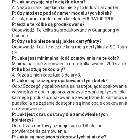
P: Jak nazywają się te ciężkie koła?
A: Nazwa marki ciężkich kołnierzy to Industrial Caster.
P: Czy możesz podać numer modelu tych kółek?
A: Tak, numer modelu tych kółek to HR03A100CPUP.
P: Gdzie te kółka są produkowane?
Odpowiedź: Te kółka są produkowane w Guangdong w
Chinach.
P: Czy te kołnierze mają jakieś certyfikaty?
Odpowiedź: Tak, te ciężkie koła mają certyfikaty ISO Rosh
CE.
P: Jaka jest minimalna ilość zamówienia na te koła?
Minimalna ilość zamówienia na te kółka wynosi 200 sztuk.
P: Ile kosztują te kocioły?
A: Każda z nich kosztuje 3 dolary.8.
P: Jakie są szczegóły opakowania tych kółek?
Odp.: Szczegóły opakowania są następujące: opakowanie
wewnętrzne obejmuje przezroczyste worki optyczne dla
każdego produktu, opakowanie zewnętrzne to kartonowe
pudełko, a na żądanie dostępne są inne opcje opakowania
na zamówienie.
P: Jaki jest czas dostawy dla zamówienia tych
kołnierzy?
Odp.: Czas dostawy szacuje się na 180 dni od
potwierdzenia zamówienia.
P: Jakie są możliwości dostaw tych silników?