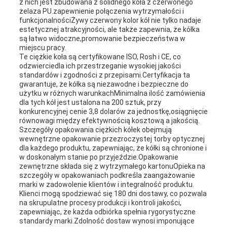
z nich jest zbudowana z solidnego koła z czerwonego
żelaza PU.zapewnienie połączenia wytrzymałości i
funkcjonalnościŻywy czerwony kolor kół nie tylko nadaje
estetycznej atrakcyjności, ale także zapewnia, że kółka
są łatwo widoczne,promowanie bezpieczeństwa w
miejscu pracy.
Te ciężkie koła są certyfikowane ISO, Rosh i CE, co
odzwierciedla ich przestrzeganie wysokiej jakości
standardów i zgodności z przepisami.Certyfikacja ta
gwarantuje, że kółka są niezawodne i bezpieczne do
użytku w różnych warunkachMinimalna ilość zamówienia
dla tych kół jest ustalona na 200 sztuk, przy
konkurencyjnej cenie 3,8 dolarów za jednostkę,osiągnięcie
równowagi między efektywnością kosztową a jakością.
Szczegóły opakowania ciężkich kółek obejmują
wewnętrzne opakowanie przezroczystej torby optycznej
dla każdego produktu, zapewniając, że kółki są chronione i
w doskonałym stanie po przyjeździe.Opakowanie
zewnętrzne składa się z wytrzymałego kartonuOpieka na
szczegóły w opakowaniach podkreśla zaangażowanie
marki w zadowolenie klientów i integralność produktu.
Klienci mogą spodziewać się 180 dni dostawy, co pozwala
na skrupulatne procesy produkcji i kontroli jakości,
zapewniając, że każda odbiórka spełnia rygorystyczne
standardy marki.Zdolność dostaw wynosi imponujące