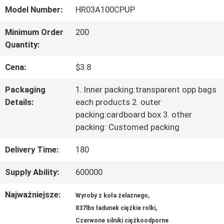
Model Number:
HR03A100CPUP
PO
Minimum Order
200
FABRYCE
Quantity:
Cena:
$3.8
KONTROLA
Packaging
1. Inner packing:transparent opp bags
JAKOŚCI
Details:
each products 2. outer
packing:cardboard box 3. other
packing: Customed packing
SKONTAKTUJ
Delivery Time:
180
SIĘ
Supply Ability:
600000
Z
Najważniejsze:
,
NAMI
Wyroby z koła żelaznego
,
837lbs ładunek ciężkie rolki
Czerwone silniki ciężkoodporne