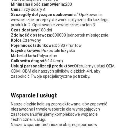
Minimalna ilość zamówienia:
200
Cena:
Trzy dolary.8
Szczegóły dotyczące opakowania:
1Opakowanie
wewnętrzne: przejrzyste worki optyczne dla każdego
produktu 2. Opakowanie zewnętrzne: karton 3.
Czas dostawy:
180 dni
Zdolność dostawcza:
600000 jednostek miesięcznie
Kolor:
Czerwony
Pojemność ładunkowa:
Do 837 funtów
łożyska kołowe:
Pozostałe łożyska
Materiał koła:
Polyuretan
Całkowita długość:
144 mm
Usługi personalizacji produktów:
Oferujemy usługi OEM,
ODM i OBM dla naszych silników ciężkich 4IN, aby
zaspokoić Twoje specjalistyczne potrzeby.
Wsparcie i usługi:
Nasze ciężkie koła są zaprojektowane, aby zapewnić
niezawodne i trwałe wsparcie dla wymagających
zastosowań.oferujemy kompleksowe wsparcie
techniczne i usługi.
Nasze wsparcie techniczne obejmuje pomoc w