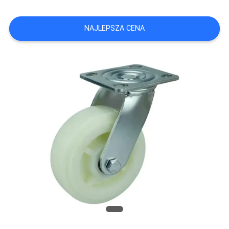
POPROSIĆ
NAJLEPSZA CENA
O
WYCENĘ
SITEMAP
PRIVACY
POLICY