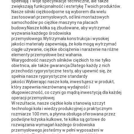
spełniają Twoje specyfikacje techniczne, ale także
zwiększają funkcjonalność i estetykę Twoich produktów..
Nasze silniki ciężkoodporne są wyborem dla wielu
zastosowań przemysłowych, od linii montażowych
samochodów po ciężkie maszyny na placach
budowy.Nasze kółka są zbudowane, aby wytrzymać
wyzwania każdego środowiska
przemysłowego.Wytrzymała konstrukcja i wysokiej
jakości materiały zapewniają, że koła mogą wytrzymać
ciągłe używanie, ciężkie obciążenia i narażenie na różne
elementy przemysłowe bez wahania.
Wiarygodność naszych silników ciężkich to nie tylko
obietnica, ale także gwarancja.Dlatego każdy z nich
przechodzi rygorystyczne testy, aby upewnić się, że
spełnia nasze rygorystyczne standardy
jakości.Wybierając nasze koła, inwestujesz w produkt,
który zapewnia niezrównaną wydajność i
długowieczność, co czyni go mądrą inwestycją dla każdej
operacji przemysłowej.
W rezultacie, nasze ciężkie koła stanowią szczyt
technologii koła i wiedzy produkcyjnej.o praktycznym
rozmiarze 100 mm, a płynna obsługa oferowana przez
podwójne łożyska kulkowe, te kółka są gotowe do
rozwiązania wymagań każdego środowiska
przemysłowego.jesteśmy w pełni wyposażeni w