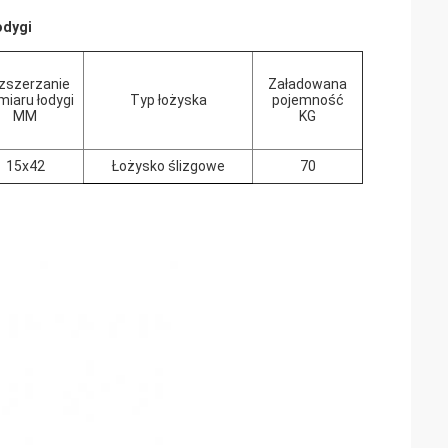
odygi
zszerzanie
Załadowana
miaru łodygi
Typ łożyska
pojemność
MM
KG
15x42
Łożysko ślizgowe
70