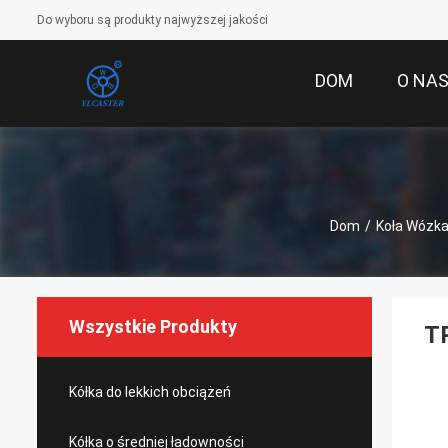
Do wyboru są produkty najwyższej jakości
DOM
O NA
Dom
/
Koła Wózka
Wszystkie Produkty
TP
Kółka do lekkich obciążeń
Kółka o średniej ładowności