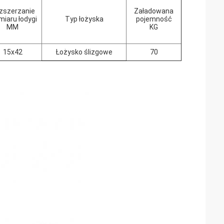
zszerzanie
Załadowana
miaru łodygi
Typ łożyska
pojemność
MM
KG
15x42
Łożysko ślizgowe
70