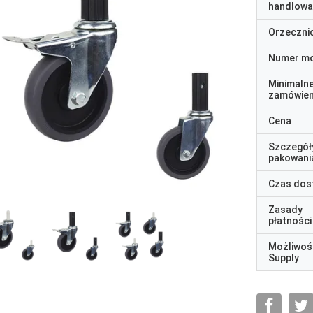
handlowa
Orzeczni
Numer m
Minimaln
zamówien
Cena
Szczegół
pakowani
Czas dos
Zasady
płatności
Możliwoś
Supply