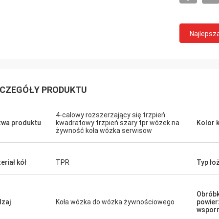
Najlepsz
CZEGÓŁY PRODUKTU
4-calowy rozszerzający się trzpień
wa produktu
kwadratowy trzpień szary tpr wózek na
Kolor 
żywność koła wózka serwisow
eriał kół
TPR
Typ ło
Obrób
zaj
Koła wózka do wózka żywnościowego
powier
wsporn