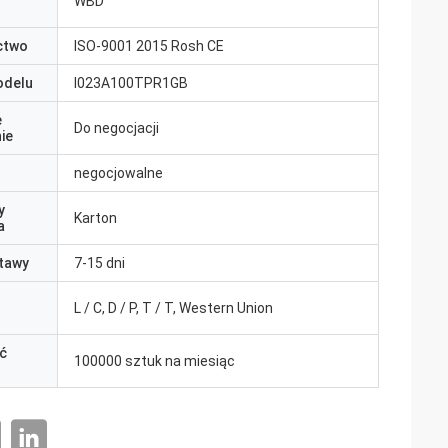
WBD
ctwo
ISO-9001 2015 Rosh CE
odelu
I023A100TPR1GB
e
Do negocjacji
ie
negocjowalne
y
Karton
a
tawy
7-15 dni
L / C, D / P, T / T, Western Union
ć
100000 sztuk na miesiąc