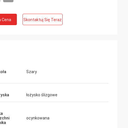
a Cena
Skontaktuj Się Teraz
koła
Szary
żyska
łożysko ślizgowe
ka
zchni
ocynkowana
ika