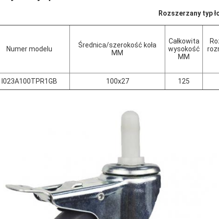
Rozszerzany typ ł
Całkowita
Ro
Średnica/szerokość koła
Numer modelu
wysokość
roz
MM
MM
I023A100TPR1GB
100x27
125