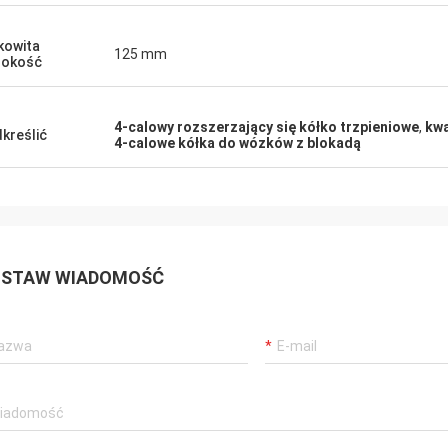
kowita
125 mm
sokość
4-calowy rozszerzający się kółko trzpieniowe
,
kwa
kreślić
4-calowe kółka do wózków z blokadą
STAW WIADOMOŚĆ