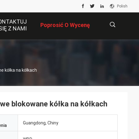
Polish
ONTAKTUJ
Poprosić O Wycenę
SIĘ Z NAMI
描
e kółka na kółkach
述
owe blokowane kółka na kółkach
Guangdong, Chiny
nia