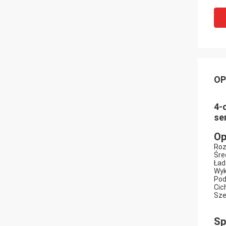
OP
4-
se
Op
Roz
Śre
Ład
Wyk
Pod
Cich
Sze
Sp