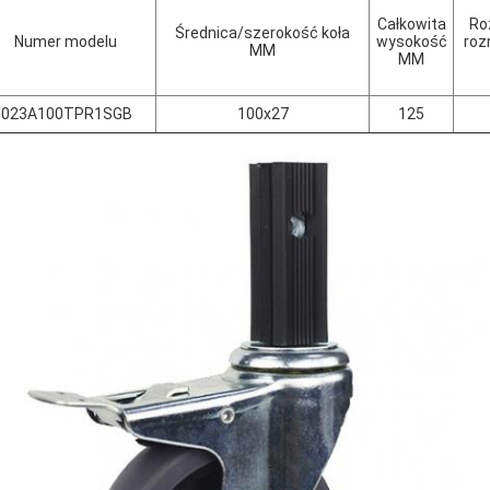
Całkowita
Ro
Średnica/szerokość koła
Numer modelu
wysokość
roz
MM
MM
I023A100TPR1SGB
100x27
125