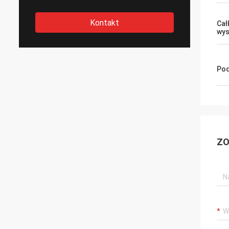
Kontakt
Cał
wy
Pod
ZO