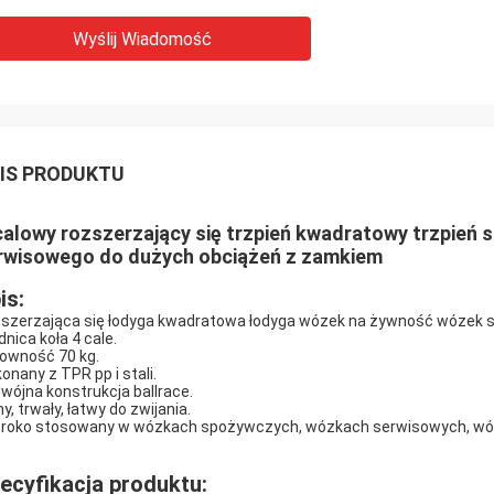
Wyślij Wiadomość
IS PRODUKTU
calowy rozszerzający się trzpień kwadratowy trzpień 
rwisowego do dużych obciążeń z zamkiem
is:
szerzająca się łodyga kwadratowa łodyga wózek na żywność wózek s
dnica koła 4 cale.
owność 70 kg.
onany z TPR pp i stali.
wójna konstrukcja ballrace.
y, trwały, łatwy do zwijania.
roko stosowany w wózkach spożywczych, wózkach serwisowych, wóz
ecyfikacja produktu: