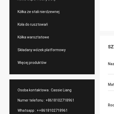
Kółka ze stali nierdzewnej
Koła do rusztowań
Kółka warsztatowe
SZ
Składany wózek platformowy
Więcej produktów
Naz
Mat
Osoba kontaktowa :
Cassie Liang
Numer telefonu :
+8618102718961
Rod
Whatsapp :
++8618102718961