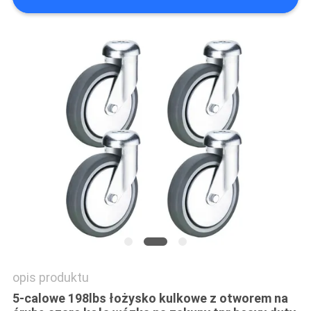
SITEMAP
PRIVACY
POLICY
opis produktu
5-calowe 198lbs łożysko kulkowe z otworem na