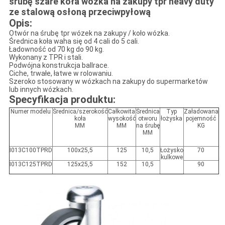
śrubę szare koła wózka na zakupy tpr heavy duty
ze stalową osłoną przeciwpyłową
Opis:
Otwór na śrubę tpr wózek na zakupy / koło wózka.
Średnica koła waha się od 4 cali do 5 cali.
Ładowność od 70 kg do 90 kg.
Wykonany z TPR i stali.
Podwójna konstrukcja ballrace.
Ciche, trwałe, łatwe w rolowaniu.
Szeroko stosowany w wózkach na zakupy do supermarketów
lub innych wózkach.
Specyfikacja produktu:
Numer modelu
Średnica/szerokość
Całkowita
Średnica
Typ
Załadowana
koła
wysokość
otworu
łożyska
pojemność
MM
MM
na śrubę
KG
MM
I013C100TPRD
100x25,5
125
10,5
Łożysko
70
kulkowe
I013C125TPRD
125x25,5
152
10,5
90