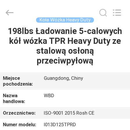
Guangzhou
Ylcaster
Metal
Co.,
Ltd..
Koła Wózka Heavy Duty
All
Rights
198lbs Ładowanie 5-calowych
DOM
Reserved.
kół wózka TPR Heavy Duty ze
PRODUKTY
stalową osłoną
przeciwpyłową
FILMY
Miejsce
Guangdong, Chiny
pochodzenia:
O
NAS
Nazwa
WBD
handlowa:
WYCIECZKA
Orzecznictwo:
ISO-9001 2015 Rosh CE
PO
Numer modelu:
I013D125TPRD