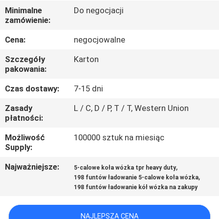
FABRYCE
Minimalne
Do negocjacji
zamówienie:
KONTROLA
Cena:
negocjowalne
JAKOŚCI
Szczegóły
Karton
pakowania:
SKONTAKTUJ
Czas dostawy:
7-15 dni
SIĘ
Zasady
L / C, D / P, T / T, Western Union
Z
płatności:
NAMI
Możliwość
100000 sztuk na miesiąc
Supply:
POPROSIĆ
Najważniejsze:
,
5-calowe koła wózka tpr heavy duty
,
198 funtów ładowanie 5-calowe koła wózka
O
198 funtów ładowanie kół wózka na zakupy
WYCENĘ
NAJLEPSZA CENA