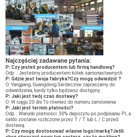
Najczęściej zadawane pytania:
P: Czy jesteś producentem lub firmą handlową?
Odp .: Jesteśmy producentem kółek samonastawnych.
P: Gdzie jest twoja fabryka?Czy mogę odwiedzić ?
O: Yangjiang, Guangdong.Serdecznie zapraszamy do
odwiedzenia, kiedy tylko będziesz dostępny.
P: Jaki jest twój czas dostawy?
O: W ciągu 20 dni.To również do numeru zamówienia.
P: Jaki jest termin płatności?
Odp .: Warunki płatności: 30% depozytu po podpisaniu PI, a
saldo zostanie rozliczone przez T / T lub L / C przed
dostawą.
P: Czy mogę dostosować własne logo/markę?Jeśli
chcę stworzyć nowy typ castera, czy to możliwe?