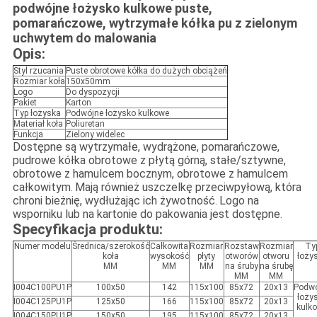
podwójne łożysko kulkowe puste,
pomarańczowe, wytrzymałe kółka pu z zielonym
uchwytem do malowania
Opis:
Styl rzucania
Puste obrotowe kółka do dużych obciążeń
Rozmiar koła
150x50mm
Logo
Do dyspozycji
Pakiet
Karton
Typ łożyska
Podwójne łożysko kulkowe
Materiał koła
Poliuretan
Funkcja
Zielony widelec
Dostępne są wytrzymałe, wydrążone, pomarańczowe,
pudrowe kółka obrotowe z płytą górną, stałe/sztywne,
obrotowe z hamulcem bocznym, obrotowe z hamulcem
całkowitym
Mają również uszczelkę przeciwpyłową, która
.
chroni bieżnię, wydłużając ich żywotność
Logo na
.
wsporniku lub na kartonie do pakowania jest dostępne.
Specyfikacja produktu:
Numer modelu
Średnica/szerokość
Całkowita
Rozmiar
Rozstaw
Rozmiar
Ty
koła
wysokość
płyty
otworów
otworu
łoży
MM
MM
MM
na śruby
na śrubę
MM
MM
I004C100PU1P
100x50
142
115x100
85x72
20x13
Podw
łoży
I004C125PU1P
125x50
166
115x100
85x72
20x13
kulk
I004C150PU1P
150x50
195
115x100
85x72
20x13