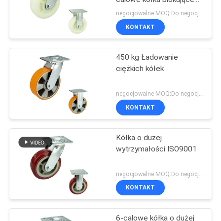
Heavy Duty
negocjowalne MOQ:Do negocjacji
KONTAKT
450 kg Ładowanie
ciężkich kółek
negocjowalne MOQ:Do negocjacji
KONTAKT
Kółka o dużej
wytrzymałości ISO9001
negocjowalne MOQ:Do negocjacji
KONTAKT
6-calowe kółka o dużej