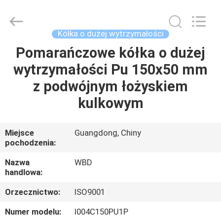
Guangzhou
Ylcaster
Metal
Co.,
Ltd..
Kółka o dużej wytrzymałości
All
Rights
Pomarańczowe kółka o dużej
DOM
Reserved.
wytrzymałości Pu 150x50 mm
PRODUKTY
z podwójnym łożyskiem
kulkowym
FILMY
Miejsce
Guangdong, Chiny
pochodzenia:
O
NAS
Nazwa
WBD
handlowa:
WYCIECZKA
Orzecznictwo:
ISO9001
PO
Numer modelu:
I004C150PU1P