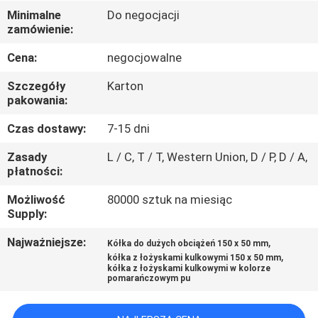
FABRYCE
Minimalne
Do negocjacji
zamówienie:
KONTROLA
Cena:
negocjowalne
JAKOŚCI
Szczegóły
Karton
pakowania:
SKONTAKTUJ
Czas dostawy:
7-15 dni
SIĘ
Zasady
L / C, T / T, Western Union, D / P, D / A,
Z
płatności:
NAMI
Możliwość
80000 sztuk na miesiąc
Supply:
POPROSIĆ
Najważniejsze:
,
Kółka do dużych obciążeń 150 x 50 mm
,
kółka z łożyskami kulkowymi 150 x 50 mm
O
kółka z łożyskami kulkowymi w kolorze
pomarańczowym pu
WYCENĘ