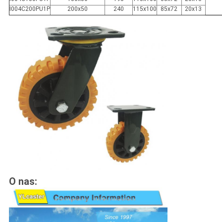
I004C200PU1P
200x50
240
115x100
85x72
20x13
O nas: