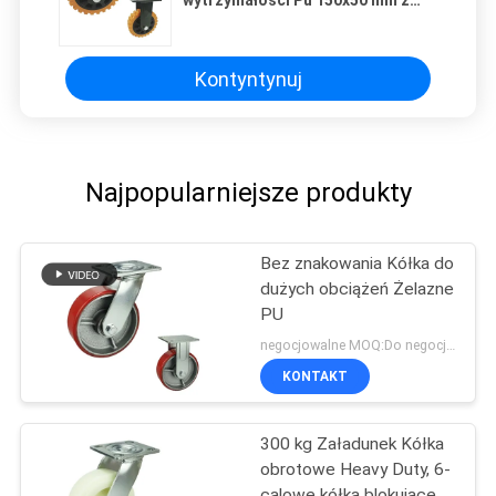
wytrzymałości Pu 150x50 mm z
podwójnym łożyskiem kulkowym
Kontyntynuj
Najpopularniejsze produkty
Bez znakowania Kółka do
dużych obciążeń Żelazne
PU
negocjowalne MOQ:Do negocjacji
KONTAKT
300 kg Załadunek Kółka
obrotowe Heavy Duty, 6-
calowe kółka blokujące