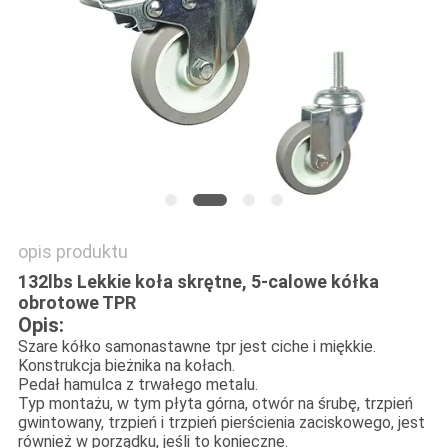
SITEMAP
PRIVACY
POLICY
opis produktu
132lbs Lekkie koła skrętne, 5-calowe kółka
obrotowe TPR
Opis:
Szare kółko samonastawne tpr jest ciche i miękkie.
Konstrukcja bieżnika na kołach.
Pedał hamulca z trwałego metalu.
Typ montażu, w tym płyta górna, otwór na śrubę, trzpień
gwintowany, trzpień i trzpień pierścienia zaciskowego, jest
również w porządku, jeśli to konieczne.