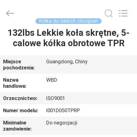
Guangzhou
Ylcaster
Metal
Co.,
Ltd..
Kółka do lekkich obciążeń
All
Rights
132lbs Lekkie koła skrętne, 5-
DOM
Reserved.
calowe kółka obrotowe TPR
PRODUKTY
Miejsce
Guangdong, Chiny
pochodzenia:
FILMY
Nazwa
WBD
handlowa:
O
Orzecznictwo:
ISO9001
NAS
Numer modelu:
I001D050TPRP
WYCIECZKA
Minimalne
Do negocjacji
zamówienie:
PO