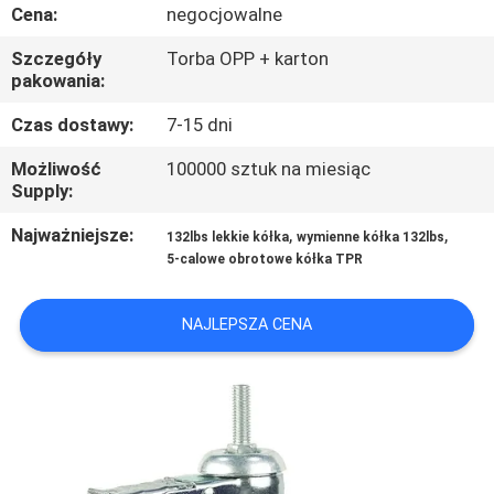
FABRYCE
Cena:
negocjowalne
Szczegóły
Torba OPP + karton
KONTROLA
pakowania:
JAKOŚCI
Czas dostawy:
7-15 dni
Możliwość
100000 sztuk na miesiąc
SKONTAKTUJ
Supply:
SIĘ
Najważniejsze:
,
,
132lbs lekkie kółka
wymienne kółka 132lbs
5-calowe obrotowe kółka TPR
Z
NAMI
NAJLEPSZA CENA
POPROSIĆ
O
WYCENĘ