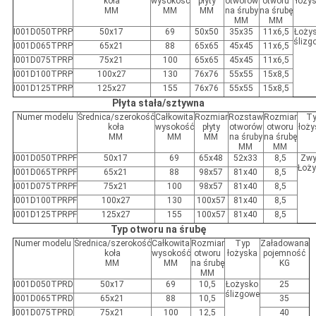
koła
wysokość
płyty
otworów
otworu
łoży
MM
MM
MM
na śruby
na śrubę
MM
MM
I001D050TPRP
50x17
69
50x50
35x35
11x6,5
Łoży
ślizg
I001
D
065
TPR
P
65x21
88
65x65
45x45
11x6,5
I001
D
075
TPR
P
75x21
100
65x65
45x45
11x6,5
I001
D100TPRP
100x27
130
76x76
55x55
15x8,5
I001
D125TPRP
125x27
155
76x76
55x55
15x8,5
Płyta stała/sztywna
Numer modelu
Średnica/szerokość
Całkowita
Rozmiar
Rozstaw
Rozmiar
T
koła
wysokość
płyty
otworów
otworu
łoży
MM
MM
MM
na śruby
na śrubę
MM
MM
I001D050
TPR
PF
50x17
69
65x48
52x33
8,5
Zwy
Łoż
I001D065
TPR
PF
65x21
88
98x57
81x40
8,5
I001D075
TPR
PF
75x21
100
98x57
81x40
8,5
I001
D100TPRPF
100x27
130
100x57
81x40
8,5
I001
D125TPRPF
125x27
155
100x57
81x40
8,5
Typ otworu na śrubę
Numer modelu
Średnica/szerokość
Całkowita
Rozmiar
Typ
Załadowana
koła
wysokość
otworu
łożyska
pojemność
MM
MM
na śrubę
KG
MM
I001D050
TPR
D
50x17
69
10,5
Łożysko
25
ślizgowe
I001D065
TPR
D
65x21
88
10,5
35
I001D075
TPR
D
75x21
100
12,5
40