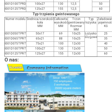
I001D100
TPR
D
100x27
130
12,5
50
I001D125
TPR
D
125x27
155
12,5
60
Typ trzpienia gwintowanego
Numer modelu
Średnica/szerokość
Całkowita
Trzon
Typ
Załadowa
koła
wysokość
gwintowany
łożyska
pojemnoś
MM
MM
Rozmiar
KG
MM
I001D050
TPR
T
50x17
69
10x25
Łożysko
25
ślizgowe
I001D065
TPR
T
65x21
88
10x25
35
I001D075
TPR
T
75x21
100
12x30
40
I001D100
TPR
T
100x27
130
12x30
50
I001D125
TPR
T
125x27
155
12x30
60
O nas: