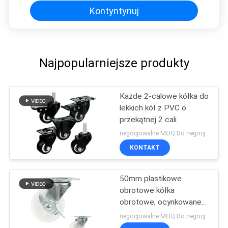
Kontyntynuj
Najpopularniejsze produkty
Każde 2-calowe kółka do
lekkich kół z PVC o
przekątnej 2 cali
negocjowalne MOQ:Do negocjacji
KONTAKT
50mm plastikowe
obrotowe kółka
obrotowe, ocynkowane
kółka z litego kółka
negocjowalne MOQ:Do negocjacji