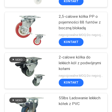
KONTAKT
2,5-calowe kółka PP o
pojemności 88 funtów z
boczną blokadą
negocjowalne MOQ:Do negocjacji
KONTAKT
2-calowe kółka do
lekkich kół z podwójnymi
kołami
negocjowalne MOQ:Do negocjacji
KONTAKT
55lbs Ładowanie lekkich
kółek z PVC