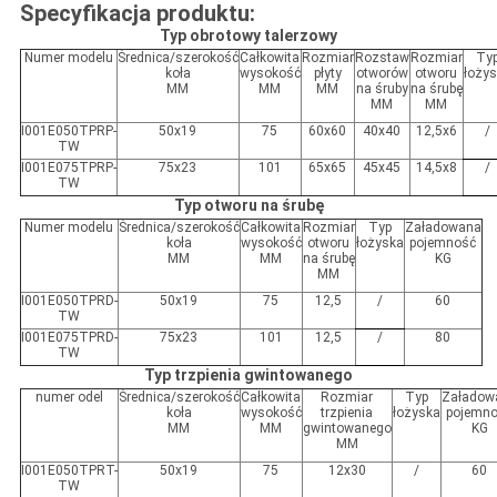
Specyfikacja produktu:
Typ obrotowy talerzowy
Numer modelu
Średnica/szerokość
Całkowita
Rozmiar
Rozstaw
Rozmiar
Ty
koła
wysokość
płyty
otworów
otworu
łoży
MM
MM
MM
na śruby
na śrubę
MM
MM
I001E050TPRP-
50x19
75
60x60
40x40
12,5x6
/
TW
I001E075TPRP-
75x23
101
65x65
45x45
14,5x8
/
TW
Typ otworu na śrubę
Numer modelu
Średnica/szerokość
Całkowita
Rozmiar
Typ
Załadowana
koła
wysokość
otworu
łożyska
pojemność
MM
MM
na śrubę
KG
MM
I001E050
TPR
D-
50x19
75
12,5
/
60
TW
I001E075TPRD-
75x23
101
12,5
/
80
TW
Typ trzpienia gwintowanego
numer odel
Średnica/szerokość
Całkowita
Rozmiar
Typ
Załadow
koła
wysokość
trzpienia
łożyska
pojemn
MM
MM
gwintowanego
KG
MM
I001E050
TPR
T-
50x19
75
12x30
/
60
TW