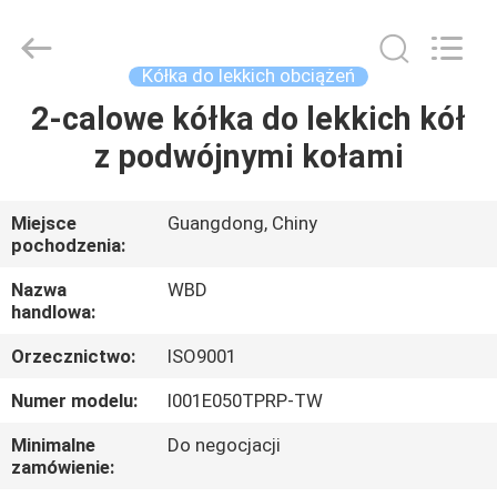
Guangzhou
Ylcaster
Metal
Co.,
Ltd..
Kółka do lekkich obciążeń
All
Rights
2-calowe kółka do lekkich kół
DOM
Reserved.
z podwójnymi kołami
PRODUKTY
Miejsce
Guangdong, Chiny
pochodzenia:
FILMY
Nazwa
WBD
handlowa:
O
Orzecznictwo:
ISO9001
NAS
Numer modelu:
I001E050TPRP-TW
WYCIECZKA
Minimalne
Do negocjacji
zamówienie:
PO