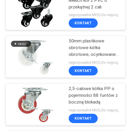
lekkich kół z PVC o
przekątnej 2 cali
negocjowalne MOQ:Do negocjacji
KONTAKT
50mm plastikowe
obrotowe kółka
obrotowe, ocynkowane
kółka z litego kółka
negocjowalne MOQ:Do negocjacji
KONTAKT
2,5-calowe kółka PP o
pojemności 88 funtów z
boczną blokadą
negocjowalne MOQ:Do negocjacji
KONTAKT