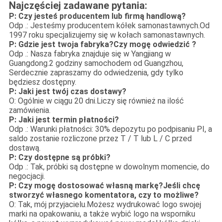
Najczęściej zadawane pytania:
P: Czy jesteś producentem lub firmą handlową?
Odp .: Jesteśmy producentem kółek samonastawnych.Od
1997 roku specjalizujemy się w kołach samonastawnych.
P: Gdzie jest twoja fabryka?Czy mogę odwiedzić ?
Odp .: Nasza fabryka znajduje się w Yangjiang w
Guangdong.2 godziny samochodem od Guangzhou,
Serdecznie zapraszamy do odwiedzenia, gdy tylko
będziesz dostępny.
P: Jaki jest twój czas dostawy?
O: Ogólnie w ciągu 20 dni.Liczy się również na ilość
zamówienia.
P: Jaki jest termin płatności?
Odp .: Warunki płatności: 30% depozytu po podpisaniu PI, a
saldo zostanie rozliczone przez T / T lub L / C przed
dostawą.
P: Czy dostępne są próbki?
Odp .: Tak, próbki są dostępne w dowolnym momencie, do
negocjacji.
P: Czy mogę dostosować własną markę?Jeśli chcę
stworzyć własnego komentatora, czy to możliwe?
O: Tak, mój przyjacielu.Możesz wydrukować logo swojej
marki na opakowaniu, a także wybić logo na wsporniku