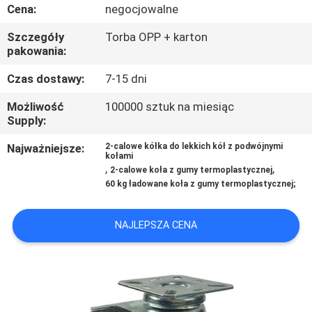
FABRYCE
Cena:
negocjowalne
Szczegóły
Torba OPP + karton
KONTROLA
pakowania:
JAKOŚCI
Czas dostawy:
7-15 dni
Możliwość
100000 sztuk na miesiąc
SKONTAKTUJ
Supply:
SIĘ
Najważniejsze:
2-calowe kółka do lekkich kół z podwójnymi
kołami
Z
,
,
2-calowe koła z gumy termoplastycznej
60 kg ładowane koła z gumy termoplastycznej;
NAMI
NAJLEPSZA CENA
POPROSIĆ
O
WYCENĘ