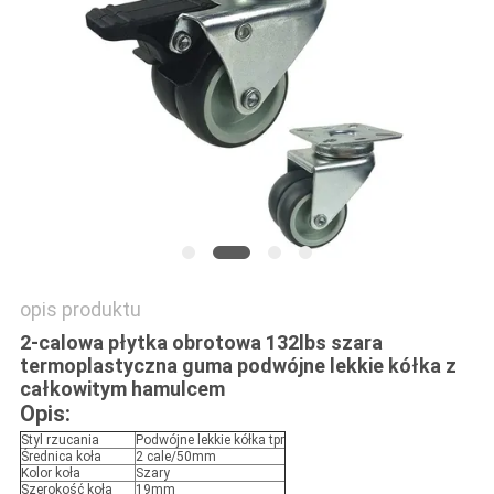
SITEMAP
PRIVACY
POLICY
opis produktu
2-calowa płytka obrotowa 132lbs szara
termoplastyczna guma podwójne lekkie kółka z
całkowitym hamulcem
Opis:
Styl rzucania
Podwójne lekkie kółka tpr
Średnica koła
2 cale/50mm
Kolor koła
Szary
Szerokość koła
19mm