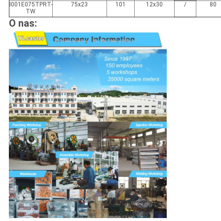
I001E075
TPR
T-
75x23
101
12x30
/
80
TW
O nas: