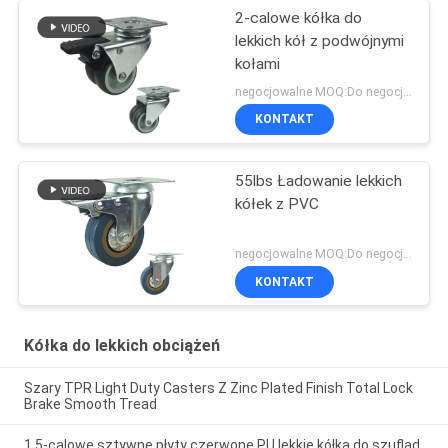
2-calowe kółka do
lekkich kół z podwójnymi
kołami
negocjowalne MOQ:Do negocjacji
KONTAKT
55lbs Ładowanie lekkich
kółek z PVC
negocjowalne MOQ:Do negocjacji
KONTAKT
Kółka do lekkich obciążeń
Szary TPR Light Duty Casters Z Zinc Plated Finish Total Lock
Brake Smooth Tread
1,5-calowe sztywne płyty czerwone PU lekkie kółka do szuflad