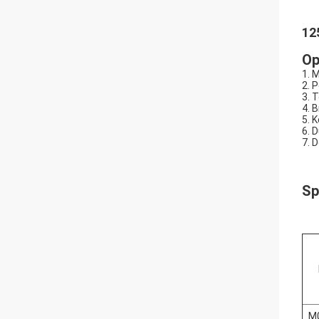
12
Op
1. 
2. 
3. 
4. 
5. 
6. 
7. 
Sp
M