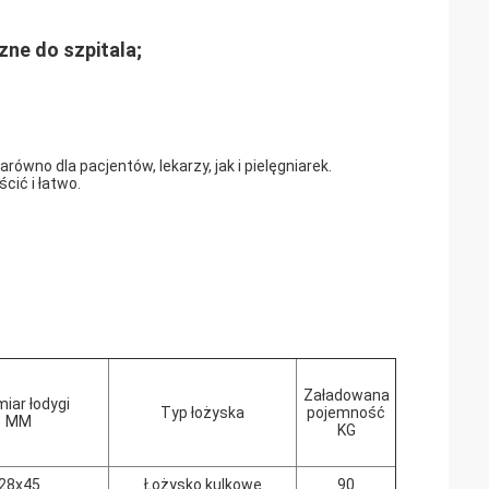
ne do szpitala;
ówno dla pacjentów, lekarzy, jak i pielęgniarek.
cić i łatwo.
Załadowana
iar łodygi
Typ łożyska
pojemność
MM
KG
28x45
Łożysko kulkowe
90