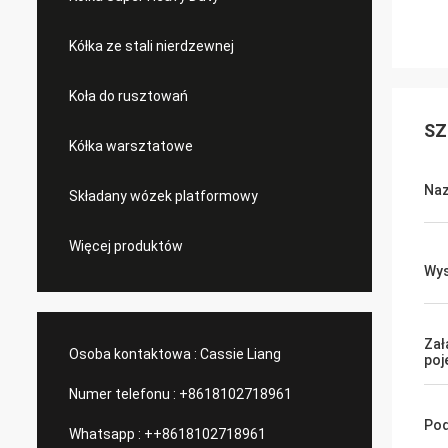
Kółka ze stali nierdzewnej
Koła do rusztowań
SZ
Kółka warsztatowe
Naz
Składany wózek platformowy
Więcej produktów
Wy
Za
Osoba kontaktowa :
Cassie Liang
po
Numer telefonu :
+8618102718961
Pod
Whatsapp :
++8618102718961