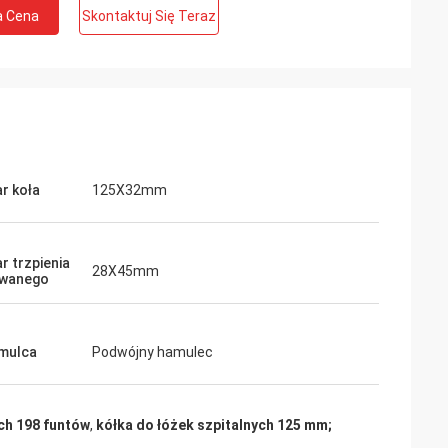
a Cena
Skontaktuj Się Teraz
r koła
125X32mm
r trzpienia
28X45mm
owanego
mulca
Podwójny hamulec
ych 198 funtów
,
kółka do łóżek szpitalnych 125 mm;