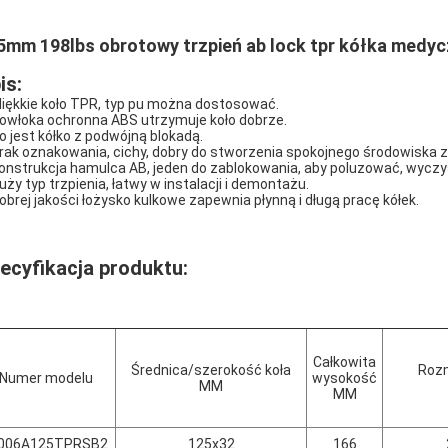
5mm 198lbs obrotowy trzpień ab lock tpr kółka medycz
is:
Miękkie koło TPR, typ pu można dostosować.
Powłoka ochronna ABS utrzymuje koło dobrze.
To jest kółko z podwójną blokadą.
Brak oznakowania, cichy, dobry do stworzenia spokojnego środowiska zar
Konstrukcja hamulca AB, jeden do zablokowania, aby poluzować, wyczyś
Duży typ trzpienia, łatwy w instalacji i demontażu.
Dobrej jakości łożysko kulkowe zapewnia płynną i długą pracę kółek.
ecyfikacja produktu:
Całkowita
Średnica/szerokość koła
Rozm
Numer modelu
wysokość
MM
MM
006A125TPRSB2
125x32
166