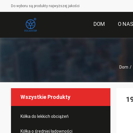
Do wyboru są produkty najwyższej jakości
DOM
O NA
Dom
/
Wszystkie Produkty
1
Kółka do lekkich obciążeń
Kółka o średniej ładowności