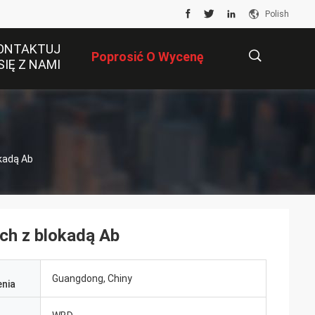
Polish
ONTAKTUJ
Poprosić O Wycenę
SIĘ Z NAMI
描
kadą Ab
述
h z blokadą Ab
Guangdong, Chiny
nia