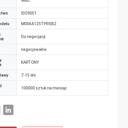
WBD
ctwo
ISO9001
odelu
M006A125TPRSB2
e
Do negocjacji
ie
negocjowalne
y
KARTONY
a
tawy
7-15 dni
ć
100000 sztuk na miesiąc