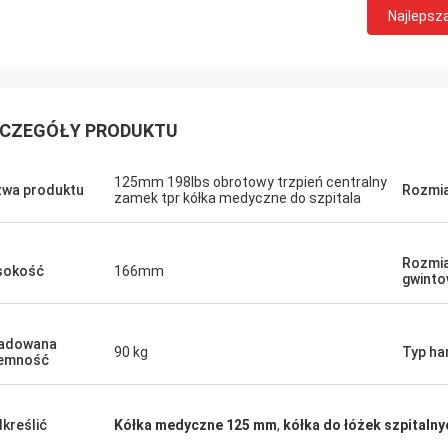
Najlepsz
CZEGÓŁY PRODUKTU
125mm 198lbs obrotowy trzpień centralny
wa produktu
Rozmia
zamek tpr kółka medyczne do szpitala
Rozmia
sokość
166mm
gwint
ładowana
90 kg
Typ ha
jemność
kreślić
Kółka medyczne 125 mm
,
kółka do łóżek szpitaln