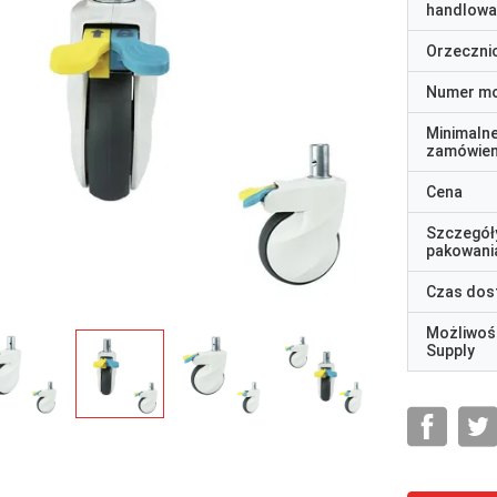
handlowa
Orzeczni
Numer m
Minimaln
zamówien
Cena
Szczegół
pakowani
Czas dos
Możliwoś
Supply