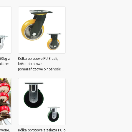
100 funtów
50kg z
Kółka obrotowe PU 8 cali,
ikiem
kółka obrotowe
pomarańczowe o nośności
380 kg
rwone,
Kółka obrotowe z żelaza PU o