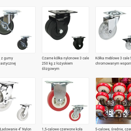
słowych i mobilności
ładunkowa łożysk kulkowy
przemysłowe kółka do
, zapewniające
sprzętu i wózków
wałą trwałość.
 z gumy
Czarne kółka nylonowe 3 cale
Kółka meblowe 3 cale 
lastycznej
250 kg z łożyskiem
chromowanym wsporn
ślizgowym
 Ładowanie 4" Nylon
1,5-calowe czerwone koła
5-calowe, średnie, cze