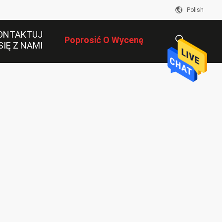
Polish
ONTAKTUJ
Poprosić O Wycenę
SIĘ Z NAMI
描
述