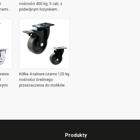
i
nośności 400 kg, 5 cali, z
onami
podwójnym łożyskiem
kulkowym
wanie
Kółka 4-calowe czarne 120 kg
z
nośności średniego
wymi
przeznaczenia do stolików
do salonu
Produkty