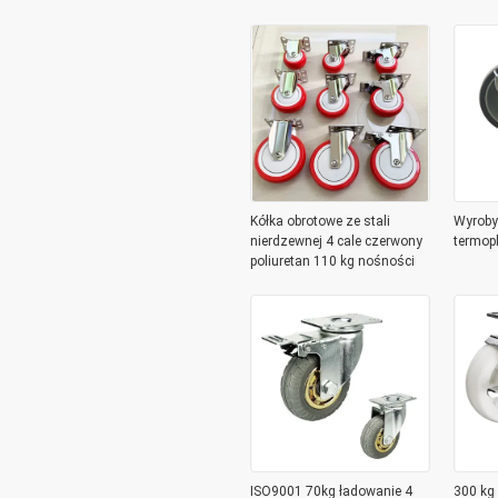
odpowiednie do mobilności
przemy
sprzętu przemysłowego
sprzętu
długotr
Kółka obrotowe ze stali
Wyroby
nierdzewnej 4 cale czerwony
termop
poliuretan 110 kg nośności
ISO9001 70kg ładowanie 4
300 kg