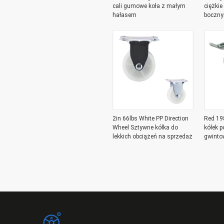
cali gumowe koła z małym
ciężki
hałasem
boczny
2in 66lbs White PP Direction
Red 19
Wheel Sztywne kółka do
kółek p
lekkich obciążeń na sprzedaż
gwinto