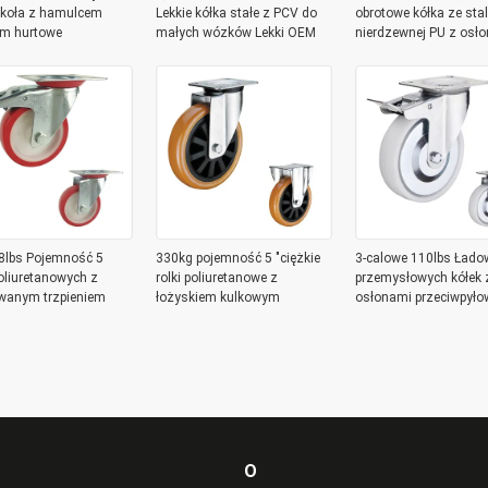
e koła z hamulcem
Lekkie kółka stałe z PCV do
obrotowe kółka ze stal
m hurtowe
małych wózków Lekki OEM
nierdzewnej PU z osł
przeciwpyłowymi
8lbs Pojemność 5
330kg pojemność 5 "ciężkie
3-calowe 110lbs Łado
oliuretanowych z
rolki poliuretanowe z
przemysłowych kółek 
wanym trzpieniem
łożyskiem kulkowym
osłonami przeciwpyło
O