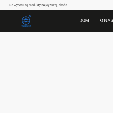
Do wyboru są produkty najwyższej jakości
DOM
O NA