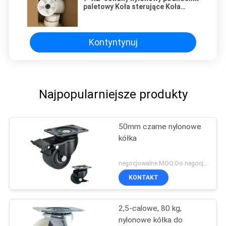
paletowy Koła sterujące Koła
napędowe do wózków paletowych
Hurtownia
Kontyntynuj
Najpopularniejsze produkty
50mm czarne nylonowe
kółka
negocjowalne MOQ:Do negocjacji
KONTAKT
2,5-calowe, 80 kg,
nylonowe kółka do