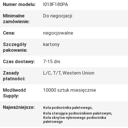
FABRYCE
Numer modelu:
I018F180PA
Minimalne
Do negocjacji
KONTROLA
zamówienie:
JAKOŚCI
Cena:
negocjowalne
Szczegóły
kartony
SKONTAKTUJ
pakowania:
SIĘ
Czas dostawy:
7-15 dni
Z
Zasady
L/C, T/T, Western Union
NAMI
płatności:
Możliwość
10000 sztuk miesięcznie
Supply:
POPROSIĆ
O
Najważniejsze:
,
Koła podnośnika paletowego
,
Koła sterujące podnośnikiem paletowym
WYCENĘ
Koła skrętne nylonowego podnośnika
paletowego