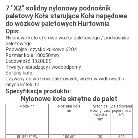
7 "X2" solidny nylonowy podnośnik
paletowy Koła sterujące Koła napędowe
do wózków paletowych Hurtownia
Opis:
Nylonowe koło sterowe wózka paletowego / podnośnika
paletowego.
Podwójne łożysko kulkowe 6204.
Rozmiar koła 180x50mm.
Ładowność 1320LBS.
Trwały, niebrudzący i wodoodporny.
Solidne koło.
Używany do wózków paletowych, wózków widłowych i
innych kółek itp.
Specyfikacja produktu:
Nylonowe koła skrętne do palet
Model nr.
Rozmiar koła
Średnica
Załadowana
mm
wewnętrzna
pojemność
łożyska
KG
mm
I018F180PA
180x50
20
650