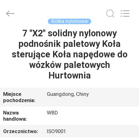
Guangzhou
Ylcaster
Metal
Co.,
Ltd..
Kółka nylonowe
All
Rights
7 "X2" solidny nylonowy
DOM
Reserved.
podnośnik paletowy Koła
PRODUKTY
sterujące Koła napędowe do
wózków paletowych
FILMY
Hurtownia
O
Miejsce
Guangdong, Chiny
pochodzenia:
NAS
Nazwa
WBD
handlowa:
WYCIECZKA
PO
Orzecznictwo:
ISO9001