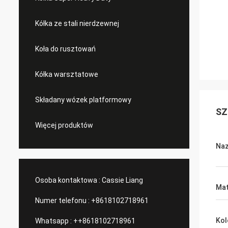
Kółka ze stali nierdzewnej
Koła do rusztowań
Kółka warsztatowe
Składany wózek platformowy
SZ
Więcej produktów
Naz
Osoba kontaktowa :
Cassie Liang
Mat
Numer telefonu :
+8618102718961
Kol
Whatsapp :
++8618102718961