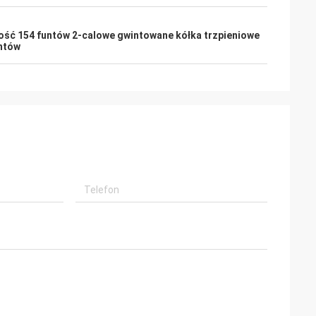
ść 154 funtów 2-calowe gwintowane kółka trzpieniowe
untów