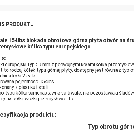
IS PRODUKTU
cale 154lbs blokada obrotowa górna płyta otwór na śr
zemysłowe kółka typu europejskiego
is:
ki europejski typ 50 mm z podwójnymi kołami
kółka przemysłow
t to rodzaj kółek typu górnej płyty, dostępny jest również typ o
dnica koła 2 cale.
owana pojemność 154lbs.
onany z plastiku i stali.
o typu kółka samonastawne są trwałe, nie pozostawiają śladów
ry na półki, wózki przemysłowe itp.
ecyfikacja produktu:
Typ obrotu górne