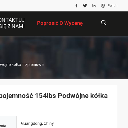
Polish
ONTAKTUJ
Poprosić O Wycenę
SIĘ Z NAMI
描
wójne kółka trzpieniowe
述
 pojemność 154lbs Podwójne kółka
Guangdong, Chiny
nia