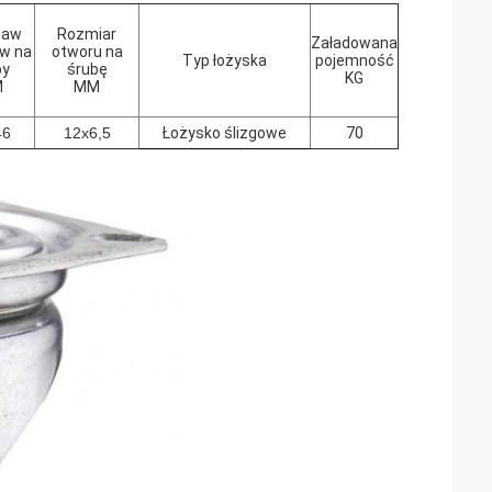
taw
Rozmiar
Załadowana
w na
otworu na
Typ łożyska
pojemność
by
śrubę
KG
M
MM
46
12x6,5
Łożysko ślizgowe
70