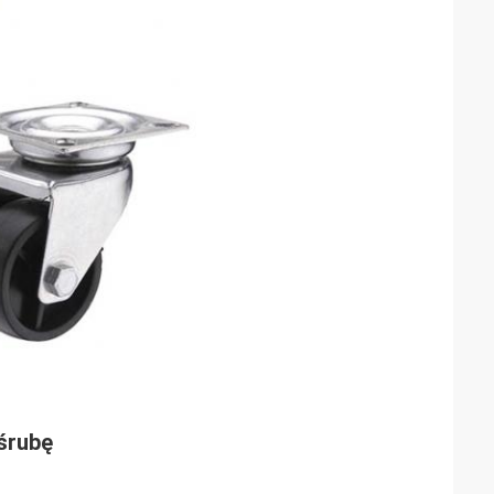
śrubę