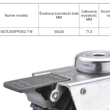
Całkowita
Rozmi
Średnica/szerokość koła
Numer modelu
wysokość
n
MM
MM
I007L050PPDB2-TW
50x20
71,5