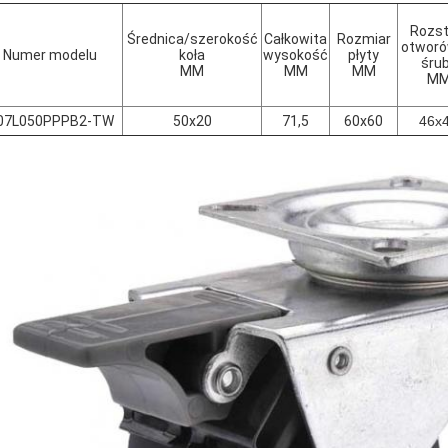
Rozs
Średnica/szerokość
Całkowita
Rozmiar
otworó
Numer modelu
koła
wysokość
płyty
śru
MM
MM
MM
M
007L050PPPB2-TW
50x20
71,5
60x60
46x