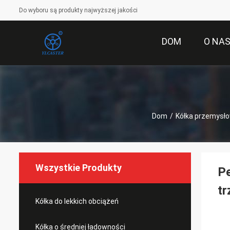
Do wyboru są produkty najwyższej jakości
DOM
O NA
Dom
/
Kółka przemysł
Wszystkie Produkty
Pe
tr
Kółka do lekkich obciążeń
Kółka o średniej ładowności