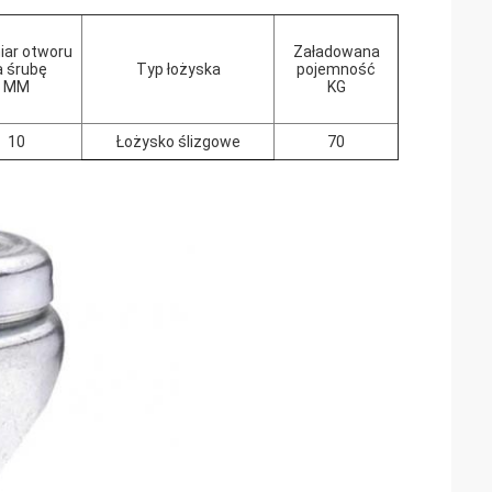
ar otworu
Załadowana
a śrubę
Typ łożyska
pojemność
MM
KG
10
Łożysko ślizgowe
70