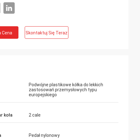
a Cena
Skontaktuj Się Teraz
Podwójne plastikowe kółka do lekkich
zastosowań przemysłowych typu
europejskiego
r koła
2 cale
a
Pedał nylonowy