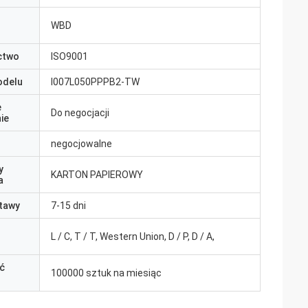
WBD
ctwo
ISO9001
odelu
I007L050PPPB2-TW
e
Do negocjacji
ie
negocjowalne
y
KARTON PAPIEROWY
a
tawy
7-15 dni
L / C, T / T, Western Union, D / P, D / A,
ć
100000 sztuk na miesiąc