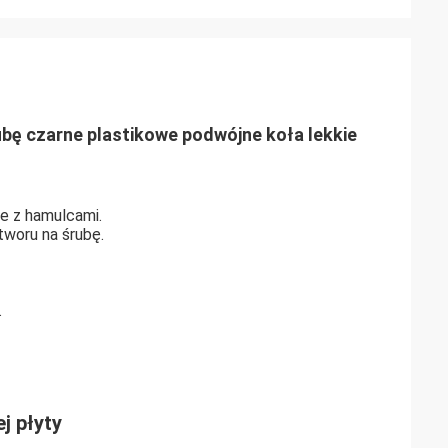
ubę czarne plastikowe podwójne koła lekkie
e z hamulcami.
tworu na śrubę.
.
j płyty