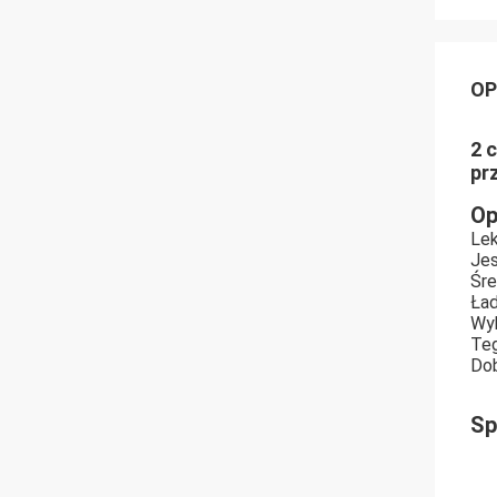
OP
2 
pr
Op
Lek
Jes
Śre
Ład
Wyk
Teg
Dob
Sp