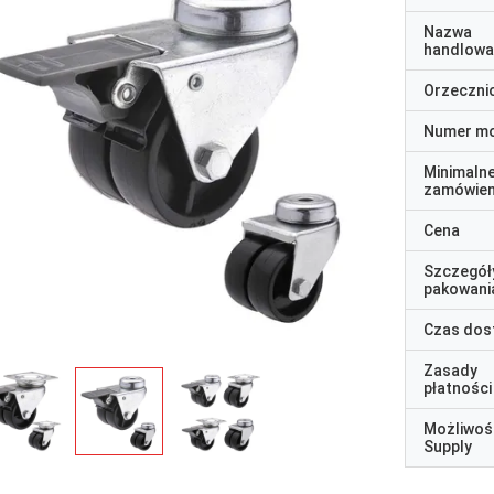
Nazwa
handlowa
Orzeczni
Numer m
Minimaln
zamówien
Cena
Szczegół
pakowani
Czas dos
Zasady
płatności
Możliwoś
Supply