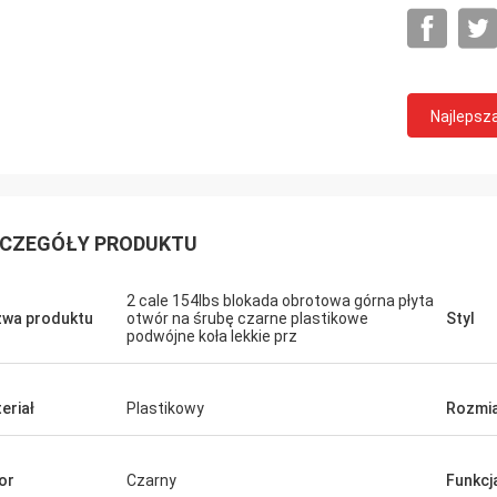
Najlepsz
CZEGÓŁY PRODUKTU
2 cale 154lbs blokada obrotowa górna płyta
wa produktu
otwór na śrubę czarne plastikowe
Styl
podwójne koła lekkie prz
eriał
Plastikowy
Rozmia
or
Czarny
Funkcj