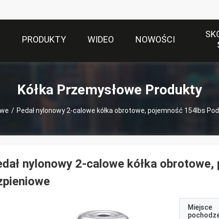
SK
S
PRODUKTY
WIDEO
NOWOŚCI
Kółka Przemysłowe Produkty
owe
/
Pedał nylonowy 2-calowe kółka obrotowe, pojemność 154lbs Pod
dał nylonowy 2-calowe kółka obrotowe,
zpieniowe
Miejsce
pochodze