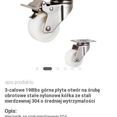
SITEMAP
PRIVACY
POLICY
opis produktu
3-calowe 198lbs górna płyta otwór na śrubę
obrotowe stałe nylonowe kółka ze stali
nierdzewnej 304 o średniej wytrzymałości
Opis:
Wspornik ze stali nierdzewnej 304.