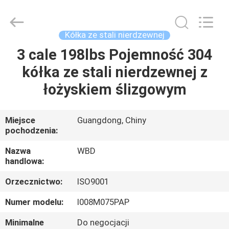
Guangzhou
Ylcaster
Metal
Co.,
Ltd..
Kółka ze stali nierdzewnej
All
Rights
3 cale 198lbs Pojemność 304
DOM
Reserved.
kółka ze stali nierdzewnej z
PRODUKTY
łożyskiem ślizgowym
FILMY
Miejsce
Guangdong, Chiny
pochodzenia:
O
Nazwa
WBD
handlowa:
NAS
Orzecznictwo:
ISO9001
WYCIECZKA
Numer modelu:
I008M075PAP
PO
Minimalne
Do negocjacji