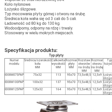
Koło nylonowe.
Łożysko ślizgowe.
Typ mocowania płyty górnej i otworu na śrubę.
Średnica koła waha się od 3 cali do 5 cali.
Ładowność od 80 kg do 130 kg.
Wodoodporny, odporny na rdzę i trwały.
Stosowany w wielu mokrych miejscach.
Specyfikacja produktu:
Typ płyty
Numer
Średnica/szerokość
Całkowita
Rozmiar
Rozstaw
Rozmiar
Typ
modelu
koła
wysokość
płyty
otworów
otworu
łożys
MM
MM
MM
na śruby
na śrubę
MM
MM
I008M075PAP
75x32
113
95x70
73,5x48,5
12,5x9
Łożys
ślizg
I008M100PAP
100x32
137
95x70
73,5x48,5
12,5x9
Łożys
ślizg
I008M125PAP
125x32
164
95x70
73,5x48,5
12,5x9
Łożys
ślizg