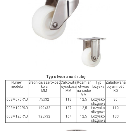
Typ otworu na śrubę
Numer
Średnica/szerokość
Całkowita
Rozmiar
Typ
Załadowana
modelu
koła
wysokość
otworu
łożyska
pojemność
MM
MM
na śrubę
KG
MM
I008M075PAD
75x32
113
12,5
Łożysko
80
ślizgowe
I008M100PAD
100x32
137
12,5
Łożysko
110
ślizgowe
I008M125PAD
125x32
164
12,5
Łożysko
130
ślizgowe