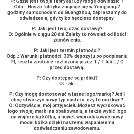
P: Gdzie jest twoja fabryka?Czy mogę odwiedzić ?
Odp .: Nasza fabryka znajduje się w Yangjiang.2
godziny samochodem od Guangzhou, zapraszamy do
odwiedzenia, gdy tylko będziesz dostępny.
P: Jaki jest twój czas dostawy?
O: Ogólnie w ciągu 20 dni.Zależy to również od ilości
zamówienia.
P: Jaki jest termin płatności?
Odp .: Warunki płatności: 30% depozytu po podpisaniu
PI, reszta zostanie rozliczona przez T / T lub L / C
przed dostawą.
P: Czy dostępne są próbki?
O: Tak.
P: Czy mogę dostosować własne logo/markę?Jeśli
chcę stworzyć nowy typ castera, czy to możliwe?
O: Oczywiście, mój przyjacielu.Możesz wydrukować
logo swojej marki na opakowaniu, a także wybić logo
na wsporniku kółka, a nawet wyprodukować nowy
model kółka dzięki naszemu wspaniałemu
doświadczeniu zawodowemu.