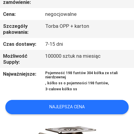
zamówienie:
FABRYCE
Cena:
negocjowalne
KONTROLA
Szczegóły
Torba OPP + karton
JAKOŚCI
pakowania:
Czas dostawy:
7-15 dni
SKONTAKTUJ
Możliwość
100000 sztuk na miesiąc
SIĘ
Supply:
Z
Najważniejsze:
Pojemność 198 funtów 304 kółka ze stali
nierdzewnej
NAMI
,
,
kółko ss o pojemności 198 funtów
3-calowe kółko ss
POPROSIĆ
NAJLEPSZA CENA
O
WYCENĘ