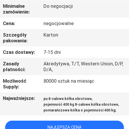
FABRYCE
Minimalne
Do negocjacji
zamówienie:
KONTROLA
Cena:
negocjowalne
JAKOŚCI
Szczegóły
Karton
pakowania:
SKONTAKTUJ
Czas dostawy:
7-15 dni
SIĘ
Zasady
Akredytywa, T/T, Western Union, D/P,
Z
płatności:
D/A,
NAMI
Możliwość
80000 sztuk na miesiąc
Supply:
POPROSIĆ
Najważniejsze:
,
pu 8-calowe kółka obrotowe
,
pojemność 400 kg 8-calowe kółka obrotowe
O
pomarańczowe kółka o pojemności 400 kg;
WYCENĘ
NAJLEPSZA CENA