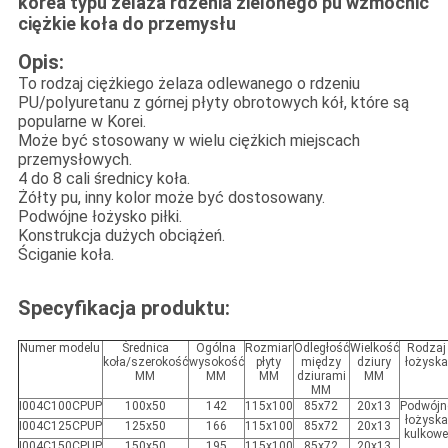
korea typu żelaza rdzenia zielonego pu wzmocnić
ciężkie koła do przemysłu
Opis:
To rodzaj ciężkiego żelaza odlewanego o rdzeniu
PU/polyuretanu z górnej płyty obrotowych kół, które są
popularne w Korei.
Może być stosowany w wielu ciężkich miejscach
przemysłowych.
4 do 8 cali średnicy koła.
Żółty pu, inny kolor może być dostosowany.
Podwójne łożysko piłki.
Konstrukcja dużych obciążeń.
Ściganie koła.
Specyfikacja produktu:
Numer modelu
Średnica
Ogólna
Rozmiar
Odległość
Wielkość
Rodzaj
koła/szerokość
wysokość
płyty
między
dziury
łożyska
MM
MM
MM
dziurami
MM
MM
I004C100CPUP
100x50
142
115x100
85x72
20x13
Podwójn
łożyska
I004C125CPUP
125x50
166
115x100
85x72
20x13
kulkow
I004C150CPUP
150x50
195
115x100
85x72
20x13