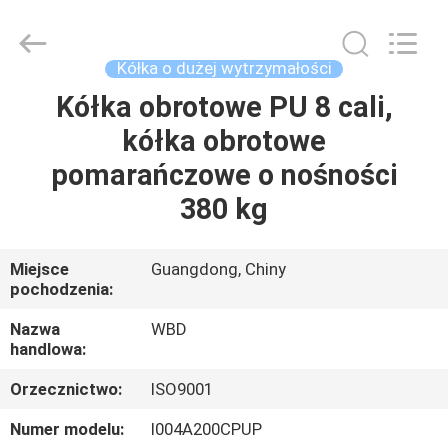
Guangzhou
Ylcaster
Metal
Co.,
Ltd..
Kółka o dużej wytrzymałości
All
Rights
Kółka obrotowe PU 8 cali,
DOM
Reserved.
kółka obrotowe
PRODUKTY
pomarańczowe o nośności
380 kg
FILMY
Miejsce
Guangdong, Chiny
pochodzenia:
O
NAS
Nazwa
WBD
handlowa:
WYCIECZKA
Orzecznictwo:
ISO9001
PO
Numer modelu:
I004A200CPUP