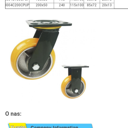
I004C200CPUP
200x50
240
115x100
85x72
20x13
O nas: