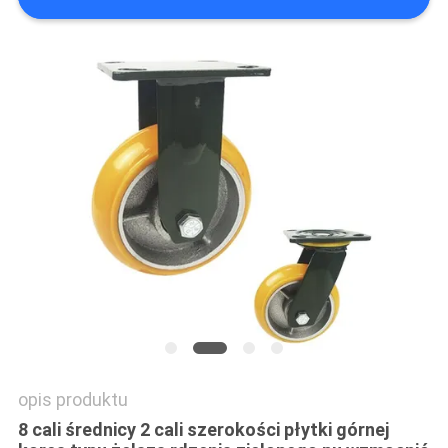
SITEMAP
PRIVACY
POLICY
opis produktu
8 cali średnicy 2 cali szerokości płytki górnej