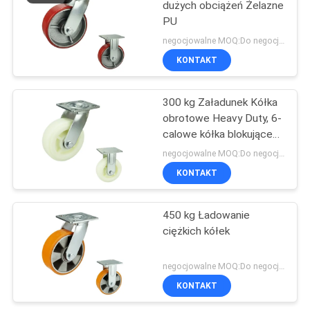
dużych obciążeń Żelazne
PU
negocjowalne MOQ:Do negocjacji
KONTAKT
300 kg Załadunek Kółka
obrotowe Heavy Duty, 6-
calowe kółka blokujące
Heavy Duty
negocjowalne MOQ:Do negocjacji
KONTAKT
450 kg Ładowanie
ciężkich kółek
negocjowalne MOQ:Do negocjacji
KONTAKT