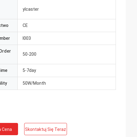
ylcaster
ctwo
CE
umber
I003
Order
50-200
Time
5-7day
lity
50W/Month
a Cena
Skontaktuj Się Teraz