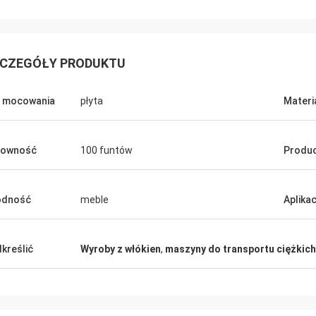
CZEGÓŁY PRODUKTU
 mocowania
płyta
Materia
downość
100 funtów
Produ
odność
meble
Aplikac
kreślić
Wyroby z włókien
,
maszyny do transportu ciężkic