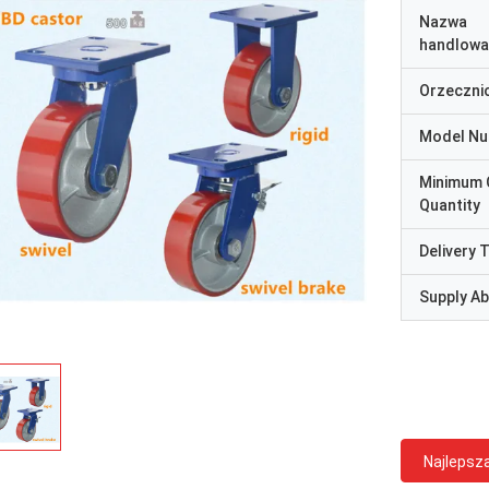
Nazwa
handlowa
Orzeczni
Model N
Minimum 
Quantity
Delivery 
Supply Abi
Najlepsz