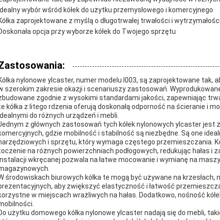
Idealny wybór wśród kółek do użytku przemysłowego i komercyjnego
Kółka zaprojektowane z myślą o długotrwałej trwałości i wytrzymałośc
Doskonała opcja przy wyborze kółek do Twojego sprzętu
Zastosowania:
Kółka nylonowe ylcaster, numer modelu I003, są zaprojektowane tak, 
w szerokim zakresie okazji i scenariuszy zastosowań. Wyprodukowane 
zbudowane zgodnie z wysokimi standardami jakości, zapewniając trwa
te kółka z litego rdzenia oferują doskonałą odporność na ścieranie i m
idealnymi do różnych urządzeń i mebli.
Jednym z głównych zastosowań tych kółek nylonowych ylcaster jest
komercyjnych, gdzie mobilność i stabilność są niezbędne. Są one idea
narzędziowych i sprzętu, który wymaga częstego przemieszczania. Koła
toczenie na różnych powierzchniach podłogowych, redukując hałas i 
instalacji wkręcanej pozwala na łatwe mocowanie i wymianę na masz
magazynowych.
W środowiskach biurowych kółka te mogą być używane na krzesłach, m
prezentacyjnych, aby zwiększyć elastyczność i łatwość przemieszczani
korzystne w miejscach wrażliwych na hałas. Dodatkowo, nośność kółe
mobilności.
Do użytku domowego kółka nylonowe ylcaster nadają się do mebli, takic