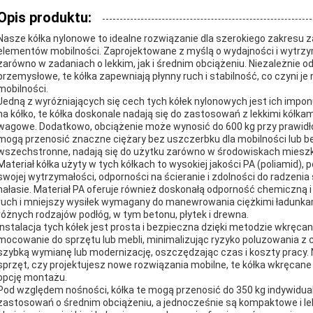
Opis produktu:
Nasze kółka nylonowe to idealne rozwiązanie dla szerokiego zakres
elementów mobilności. Zaprojektowane z myślą o wydajności i wytrzy
zarówno w zadaniach o lekkim, jak i średnim obciążeniu. Niezależnie o
przemysłowe, te kółka zapewniają płynny ruch i stabilność, co czyni 
mobilności.
Jedną z wyróżniających się cech tych kółek nylonowych jest ich imp
na kółko, te kółka doskonale nadają się do zastosowań z lekkimi kół
wagowe. Dodatkowo, obciążenie może wynosić do 600 kg przy prawidłow
mogą przenosić znaczne ciężary bez uszczerbku dla mobilności lub be
wszechstronne, nadają się do użytku zarówno w środowiskach mieszka
Materiał kółka użyty w tych kółkach to wysokiej jakości PA (poliamid),
swojej wytrzymałości, odporności na ścieranie i zdolności do radzeni
hałasie. Materiał PA oferuje również doskonałą odporność chemiczną i n
ruch i mniejszy wysiłek wymagany do manewrowania ciężkimi ładunkam
różnych rodzajów podłóg, w tym betonu, płytek i drewna.
Instalacja tych kółek jest prosta i bezpieczna dzięki metodzie wkręc
mocowanie do sprzętu lub mebli, minimalizując ryzyko poluzowania z 
szybką wymianę lub modernizację, oszczędzając czas i koszty pracy. N
sprzęt, czy projektujesz nowe rozwiązania mobilne, te kółka wkręcan
opcję montażu.
Pod względem nośności, kółka te mogą przenosić do 350 kg indywidual
zastosowań o średnim obciążeniu, a jednocześnie są kompaktowe i lek