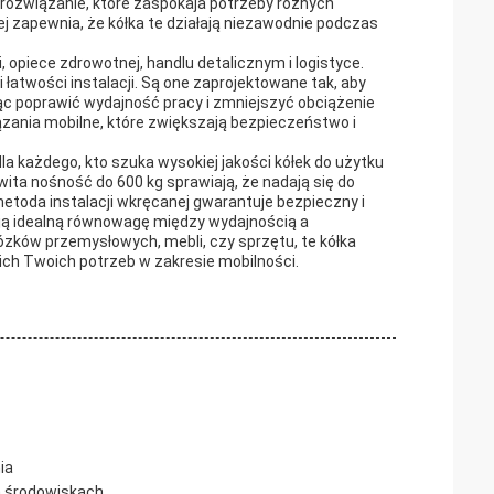
rozwiązanie, które zaspokaja potrzeby różnych
wej zapewnia, że kółka te działają niezawodnie podczas
 opiece zdrowotnej, handlu detalicznym i logistyce.
 łatwości instalacji. Są one zaprojektowane tak, aby
 poprawić wydajność pracy i zmniejszyć obciążenie
iązania mobilne, które zwiększają bezpieczeństwo i
la każdego, kto szuka wysokiej jakości kółek do użytku
owita nośność do 600 kg sprawiają, że nadają się do
metoda instalacji wkręcanej gwarantuje bezpieczny i
iają idealną równowagę między wydajnością a
ózków przemysłowych, mebli, czy sprzętu, te kółka
ich Twoich potrzeb w zakresie mobilności.
ia
h środowiskach