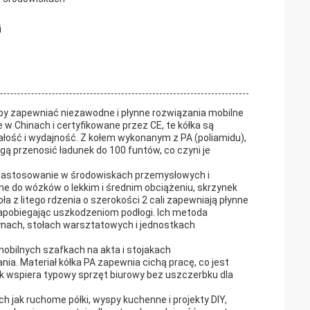
i
aby zapewniać niezawodne i płynne rozwiązania mobilne
w Chinach i certyfikowane przez CE, te kółka są
łość i wydajność. Z kołem wykonanym z PA (poliamidu),
ogą przenosić ładunek do 100 funtów, co czyni je
 zastosowanie w środowiskach przemysłowych i
lne do wózków o lekkim i średnim obciążeniu, skrzynek
 z litego rdzenia o szerokości 2 cali zapewniają płynne
zapobiegając uszkodzeniom podłogi. Ich metoda
ynach, stołach warsztatowych i jednostkach
obilnych szafkach na akta i stojakach
a. Materiał kółka PA zapewnia cichą pracę, co jest
k wspiera typowy sprzęt biurowy bez uszczerbku dla
h jak ruchome półki, wyspy kuchenne i projekty DIY,