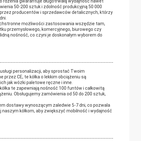
ego rdzenia gwarantuje długotrwałą wydajność nawet
wienia 50-200 sztuk i zdolność produkcyjną 50 000
h przez producentów i sprzedawców detalicznych, którzy
dni.
szechstronne możliwości zastosowania wszędzie tam,
żytku przemysłowego, komercyjnego, biurowego czy
olidną nośność, co czyni je doskonałym wyborem do
usługi personalizacji, aby sprostać Twoim
przez CE, te kółka o lekkim obciążeniu są
h jak wózki paletowe ręczne i inne.
 kółka te zapewniają nośność 100 funtów i całkowitą
ciążeniu. Obsługujemy zamówienia od 50 do 200 sztuk,
sem dostawy wynoszącym zaledwie 5-7 dni, co pozwala
j naszym kółkom, aby zwiększyć mobilność i wydajność