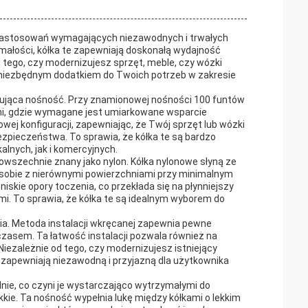
u zastosowań wymagających niezawodnych i trwałych
małości, kółka te zapewniają doskonałą wydajność
d tego, czy modernizujesz sprzęt, meble, czy wózki
je niezbędnym dodatkiem do Twoich potrzeb w zakresie
onująca nośność. Przy znamionowej nośności 100 funtów
kami, gdzie wymagane jest umiarkowane wsparcie
ej konfiguracji, zapewniając, że Twój sprzęt lub wózki
zpieczeństwa. To sprawia, że kółka te są bardzo
lnych, jak i komercyjnych.
 powszechnie znany jako nylon. Kółka nylonowe słyną ze
a sobie z nierównymi powierzchniami przy minimalnym
iskie opory toczenia, co przekłada się na płynniejszy
i. To sprawia, że kółka te są idealnym wyborem do
ania. Metoda instalacji wkręcanej zapewnia pewne
czasem. Ta łatwość instalacji pozwala również na
iezależnie od tego, czy modernizujesz istniejący
e zapewniają niezawodną i przyjazną dla użytkownika
nie, co czyni je wystarczająco wytrzymałymi do
kie. Ta nośność wypełnia lukę między kółkami o lekkim