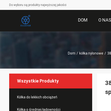
Do wyboru są produkty najwyższej jakości
DOM
O NA
Dom
/
kółka nylonowe
/
38
Wszystkie Produkty
38
s
Kółka do lekkich obciążeń
Kółka o średniej ładowności