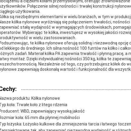
obciążeniu a ciężkimi kołami przemysłowymi, oferując zrównoważone 
użytkowników. Połączenie silnej nośności i trwałej konstrukcji nylono
ciągłego użytkowania.
Kółka są niezbędnymi elementami w wielu branżach, w tym w produkcji,
Nasze kółka nylonowe wyróżniają się połączeniem trwałości, nośności i
zapewniać stałą wydajność w wymagających środowiskach, pomagając
operatorów. Wybierając te kółka, inwestujesz w wysokiej jakości rozw
produktywność w wielu zastosowaniach.
Podsumowując, te kółka nylonowe oferują solidną i niezawodną opcję d
od lekkiego do średniego. Ich silna nośność 100 funtów na kółko i całk
różnych zadań. Materiał kółka PA zapewnia trwałość i płynną pracę, a 
łatwy montaż. Dzięki indywidualnej nośności 350 kg, kółka te zapewn
wszechstronnością. Niezależnie od tego, czy potrzebujesz kółek do w
nylonowe zapewniają doskonałą wartość i funkcjonalność dla wszystk
Cechy:
Nazwa produktu: Kółka nylonowe
Typ koła: Trwałe koło z litego rdzenia
Producent: WBD, zapewniający wysoką jakość
Rozmiar koła: 65 mm dla płynnej mobilności
Typ łożyska: Łożysko kulkowe dla zmniejszenia tarcia i łatwego toczen
Zaprojektowane tak, aby zapewniać niezawodną wydajność w różnyc