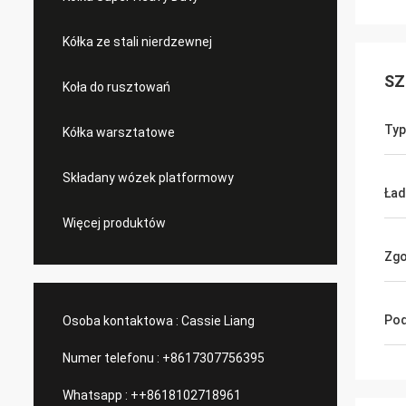
Kółka ze stali nierdzewnej
SZ
Koła do rusztowań
Typ
Kółka warsztatowe
Składany wózek platformowy
Ła
Więcej produktów
Zg
Pod
Osoba kontaktowa :
Cassie Liang
Numer telefonu :
+8617307756395
Whatsapp :
++8618102718961