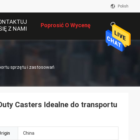
Polish
ONTAKTUJ
Poprosić O Wycenę
SIĘ Z NAMI
描
portu sprzętu i zastosowań
述
uty Casters Idealne do transportu
rigin
China