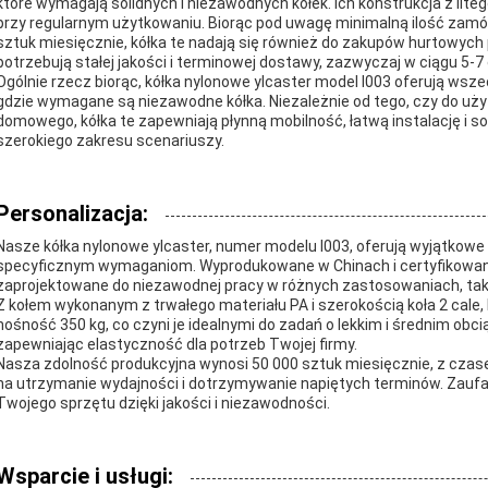
które wymagają solidnych i niezawodnych kółek. Ich konstrukcja z lit
przy regularnym użytkowaniu. Biorąc pod uwagę minimalną ilość zamó
sztuk miesięcznie, kółka te nadają się również do zakupów hurtowyc
potrzebują stałej jakości i terminowej dostawy, zazwyczaj w ciągu 5-7 
Ogólnie rzecz biorąc, kółka nylonowe ylcaster model I003 oferują w
gdzie wymagane są niezawodne kółka. Niezależnie od tego, czy do u
domowego, kółka te zapewniają płynną mobilność, łatwą instalację i s
szerokiego zakresu scenariuszy.
Personalizacja:
Nasze kółka nylonowe ylcaster, numer modelu I003, oferują wyjątkowe 
specyficznym wymaganiom. Wyprodukowane w Chinach i certyfikowane 
zaprojektowane do niezawodnej pracy w różnych zastosowaniach, takic
Z kołem wykonanym z trwałego materiału PA i szerokością koła 2 cale,
nośność 350 kg, co czyni je idealnymi do zadań o lekkim i średnim ob
zapewniając elastyczność dla potrzeb Twojej firmy.
Nasza zdolność produkcyjna wynosi 50 000 sztuk miesięcznie, z cza
na utrzymanie wydajności i dotrzymywanie napiętych terminów. Zaufa
Twojego sprzętu dzięki jakości i niezawodności.
Wsparcie i usługi: